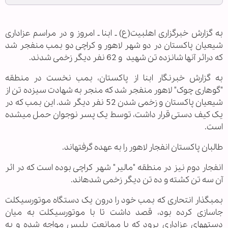
به گزارش خبرگزاری اهل‏بیت(ع) ـ ابنا ـ امروز و در مراسم عزاداری
شیعیان پاکستان در دو شهر لاهور و کراچی دو بمب منفجر شد
که دراثر آنها شانزده تن شهید و 62 نفر دیگر زخمی شدند.
به گزارش خبرنگار ابنا از پاکستان، بمب نخست در منطقه
"گوهاری چوک" لاهور منفجر شد که منجر به شهادت سیزده تن از
شیعیان پاکستان و زخمی شدن 52 نفر دیگر شد. این بمب که در
یک کیف دستی قرار داشت، توسط یک پسر نوجوان حمل می‏شده
است.
طالبان پاکستان انفجار لاهور را به عهده گرفته‏اند.
انفجار دوم نیز در منطقه "مالیر" شهر کراچی بوده است که در اثر
آن سه تن کشته و ده تن دیگر زخمی شده‏اند.
بمب‏گذار انتحاری که بمب خود را درون یک دستگاه موتورسیکلت
جاسازی کرده بود، قصد داشت تا با موتورسیکلت به میان
دسته‏های عزاداری برود که با ممانعت پلیس مواجه شده و به