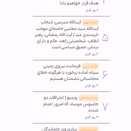
هدف قرار خواهیم داد!
۲ روز قبل
آیت‌الله مدرسی: انتخاب
اخبار مهم
آیت‌الله سید مجتبی خامنه‌ای موجب
خرسندی شد / آیت الله رمضانی: رهبر
انقلاب، شخصیتی زاهد، عالم و دارای
بینش عمیق سیاسی است
۳ روز قبل
فرمانده نیروی زمینی
اخبار ایران
سپاه: آماده برخورد با هرگونه خطای
محاسباتی دشمنان هستیم
۳ روز قبل
ویدیو | اعترافات دو
چندرسانه‌ای
جاسوس موساد که امروز اعدام
شدند
۳ روز قبل
پیاده‌روی جاماندگان
چندرسانه‌ای