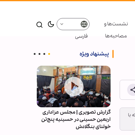
نشست‌ها و
مصاحبه‌ها
فارسی
پیشنهاد ویژه
 اربعین
گزارش تصویری | مجلس عزاداری
ویدیو | برزیل؛ 
 با
گزار شد
اربعین حسینی در حسینیه پنج‌تن
اربعین حسینی 
خولنای بنگلادش
خمینی(ره)