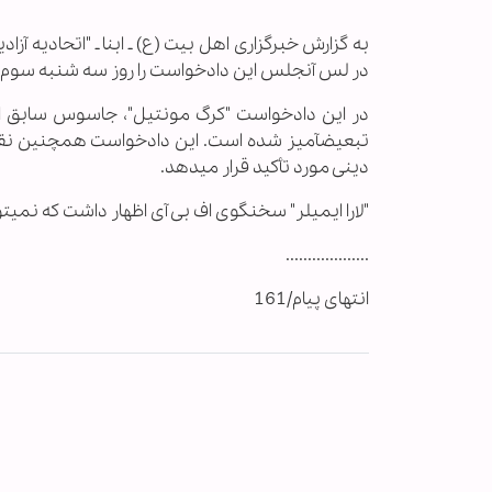
به گزارش خبرگزاری اهل بیت (ع) ـ ابنا ـ "اتحادیه آز
در لس آنجلس این دادخواست را روز سه شنبه سوم اسف
در این دادخواست "کرگ مونتیل"، جاسوس سابق اف
تبعیض‏آمیز شده است. این دادخواست همچنین نقض 
دینی مورد تأکید قرار می‏دهد.
"لارا ایمیلر" سخنگوی اف بی آی اظهار داشت که نمی‏تو
...................
انتهای پیام/161