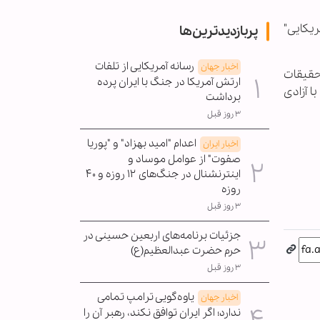
ریکایی"
پربازدیدترین‌ها
رسانه آمریکایی از تلفات
اخبار جهان
حقیقات
ارتش آمریکا در جنگ با ایران پرده
 آزادی
برداشت
۳ روز قبل
اعدام "امید بهزاد" و "پوریا
اخبار ایران
صفوت" از عوامل موساد و
اینترنشنال در جنگ‌های ۱۲ روزه و ۴۰
روزه
۳ روز قبل
جزئیات برنامه‌های اربعین حسینی در
حرم حضرت عبدالعظیم(ع)
۳ روز قبل
یاوه‌گویی ترامپ تمامی
اخبار جهان
ندارد؛ اگر ایران توافق نکند، رهبر آن را