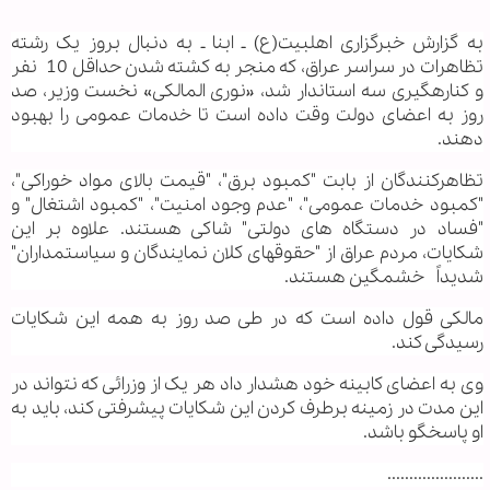
به گزارش خبرگزاری اهل‏بیت(ع) ـ ابنا ـ به دنبال بروز یک رشته
تظاهرات در سراسر عراق، که منجر به کشته شدن حداقل 10 نفر
و کناره‏گیری سه استاندار شد، «نوری المالکی» نخست وزیر، صد
روز به اعضای دولت وقت داده است تا خدمات عمومی را بهبود
دهند.
تظاهرکنندگان از بابت "کمبود برق"، "قیمت بالای مواد خوراکی"،
"کمبود خدمات عمومی"، "عدم وجود امنیت"، "کمبود اشتغال" و
"فساد در دستگاه های دولتی" شاکی هستند. علاوه بر این
شکایات، مردم عراق از "حقوق‏های کلان نمایندگان و سیاستمداران"
شدیداً خشمگین هستند.
مالکی قول داده است که در طی صد روز به همه این شکایات
رسیدگی کند.
وی به اعضای کابینه خود هشدار داد هر یک از وزرائی که نتواند در
این مدت در زمینه برطرف کردن این شکایات پیشرفتی کند، باید به
او پاسخگو باشد.
......................