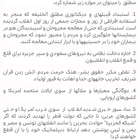
مطلق را می‏توان در موارد زیر شماره کرد:
1. استبداد قبیله‏ای و دیکتاتوری مطلق آل‏خلیفه که منجر به
استفاده افراطی از زور و مجازات جمعی از روز اول انقلاب گردیده
است. استبدادی که حتی از معالجه مجروحان و آسیب‏دیدگان هم در
بیمارستان‏ها جلوگیری کرد و مردم را مجبور نمود که مجروحان و
بیماران خود را در حسينيه‏ها و با ابزار ابتدایی معالجه کنند.
2. اجازه دخالت نظامی به نیروهای سعودي و سپر جزیره برای قلع
و قمع انقلاب و انقلابیون.
3. نقض مکرر حقوق بشر، هتک حرمت مردم، آتش زدن قرآن
شريف، تخریب خانه‏های خدا و اهانت به قبور اولياء.
4. دوگانگی معیارها و ملاک‏ها از سوی ایالات متحده آمریکا و
کشورهای اروپایی.
5. سانسور خبری شدید انقلاب از سوی غرب، آمریکا و حتی
کشورهای عربی؛ تا جایی که دولت قطر را تهدید کردند که اگر
"شبکه الجزيرة" حوادث بحرین را مانند انقلاب‏های تونس و مصر و
يمن و ليبي پوشش دهد ارتباط دیپلماتیک خود را با آن قطع
خواهند کرد!