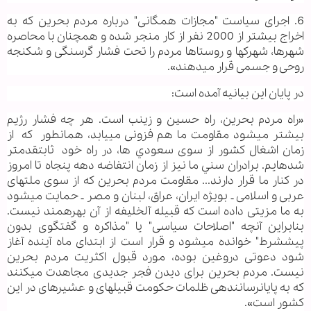
6. اجرای سیاست "مجازات همگانی" درباره مردم بحرین که به
اخراج بیشتر از 2000 نفر از کار منجر شده و همچنان با محاصره
شهرها، شهرک‏ها و روستاها مردم را تحت فشار گرسنگی و شکنجه
روحی و جسمی قرار می‏دهند».
در پایان این بیانیه آمده است:
«راه مردم بحرين، راه حسين و زينب است. هر چه فشار رژیم
بیشتر می‏شود مقاومت ما هم فزونی می‏یابد، همانطور که از
زمان اشغال کشور از سوی سعودي ها، در راه خود ثابت‏قدم‏تر
شده‏ایم. برادران سني ما نیز از زمان انتفاضه دهه پنجاه تا امروز
در کنار ما قرار دارند... مقاومت مردم بحرین که از سوی ملت‏های
عربی و اسلامی ـ بویژه ایران، عراق، لبنان و مصر ـ حمایت می‏شود
به ما مزیتی داده است که قبیله آل‏خليفه از آن بهره‏مند نیست.
بنابراین آنچه "اصلاحات سیاسی" یا "مذاکره و گفتگوی بدون
پیش‏شرط" خوانده می‏شود و قرار است از ابتدای ماه آینده آغاز
شود دعوتی دروغین بوده، مورد قبول اکثریت مردم بحرین
نیست. مردم بحرین برای دیدن فجر جدیدی مجاهدت می‏کنند
که به پایان‏رساننده‏ی ظلمات حکومت قبیله‏ای و عشیره‏ای در این
کشور است».