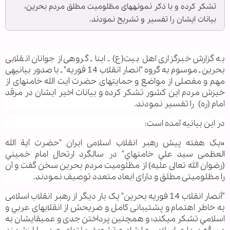
تشکر کرده و با ذکر نمونه‏های مظلومیت مطلق مردم بحرین،
بیانات ایشان را تفسیر و تشریح نمودند.
به گزارش خبرگزاری اهل بیت(ع) ـ ابنا ـ گروهی از جوانان انقلابی
بحرین ـ موسوم به گروه "انصار انقلاب 14 فوریه" ـ با صدور بیانیه‏ی
مهم و مفصلی از مواضع و حمایت‏های حضرت آیت الله خامنه‏ای از
خیزش مردم این کشور تشکر کرده و بیانات اخیر ایشان در مرقد
امام (ره) را تفسیر نمودند.
در این بیانیه آمده است:
«یک هفته پیش رهبر انقلاب اسلامی ايران "حضرت آية الله
العظمى سيد علي خامنه‏اي" در سالگرد ارتحال امام خميني
(رضوان الله تعالى عليه) از مظلوميت مردم بحرين سخن گفت و آن
را مظلوميتی مطلق و دارای ابعاد متعدد توصیف نمودند.
"أنصار انقلاب 14 فوریه بحرين" یک بار دیگر از رهبر انقلاب اسلامی
به خاطر اهتمام و پشتیبانی کامل و صريحش از انقلاب‏های عربي و
اسلامي تشکر می‏کند؛ و همچنین پرداختن جدی و عمیقایشان به