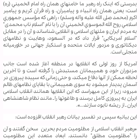
بدرستی که اینک راه رهبر ما خامنه‏اي همان راه امام الخميني (ره)
است؛ یعنی همان راه انبياء و پیامبران، و راه قرآن كريم و پیامبر
اكرم (محمد صلى الله عليه وآله وسلم) ؛ راهی که مؤسس جمهوري
اسلامي روح الله الموسوي الخميني آن را با نام "اسلام ناب محمدی"
به مردم ايران و ملت‏های اسلامی و انقلابی شناساند و آن را در مقابل
"اسلام آمريكایي" قرار داد که در آل‏سعود، وهابيت و نظام‏های
دیکتاتوری و مزدور ایالات متحده و استکبار جهانی در خاورمیانه
متجلی است.
آمریکا از روز اولی که انقلاب‏ها در منطقه آغاز شده است جانب
مزدوران خود و هم‏پیمانان مستبدش را گرفته است و تا آخرین
لحظه ممکن از آنها دفاع می‏کند، و حتی زمانی که سپیده پیروزی در
آسمان پدیدار می‏شود به سوی هم‏پیمانی با بقایای نظام‏های ظالم
می‏رود؛ زیرا از این می‏هراسد که این انقلاب‏ها همانند انقلاب اسلامی
ایران به پیروزی کامل برسند و طاغوت‏ها را ـ مانند نظام شاهنشاهی
ایران ـ از ریشه نابود سازند...».
این بیانیه سپس در تفسیر بیانات رهبر انقلاب افزوده است:
«رهبر انقلاب اسلامی از مظلومیت مردم بحرین سخن گفتند و آن
را "مظلومیت مطلق" دانستند. ابعاد متعدد این مظلوميت