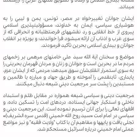
مسأله بیداری اسلامی و ارشاد و تشویق ملت‏های عربي را ارزشمند
می‏داند.
ایشان جوانان تغییرخواه در مصر، تونس، يمن و ليبي را به
هوشیاری سیاسی، ايمان به خداوند، مسؤولیت‏پذیری اسلامي
پیروی از خط انقلابی و رد نقشه‏های فرصت‏طلبانه و انحرافی که از
سوی غرب و اذناب آن ارائه می‏شود فرا خواندند؛ و بویژه بر انقلاب
جوانان و بیداری اسلامی بحرین تأکید فرمودند.
مواضع و سخنان آية الله سيد علي خامنه‏ای مرهمی بر زخم‏های
مردم ما در بحرین است و جوانان و زنان و مردان قهرمان بحرینی‏ را
به سوی استمرار انقلابشان سوق می‏دهد؛ مردمی که از ایشان عزم،
پایداری، ثابت‏قدمی را آموخته و طريق جهاد و مبارزه با ظالمين و
مستبدين را پشت سر مرجعيت ديني شيعه دنبال می‏کنند.
مرجعیت دینی و سیاسی شیعه همواره در مقابل ظلم و استبداد
داخلي و استكبار جهانی ایستاده، دردهای امت را تسکین داده، و
افق‏های تعالی را برای آنان ترسیم نموده است. این مرجعيت ديني و
سياسي در امام امت «سيد روح الله خميني (قدس سره الشريف)»
تجلی یافت و پایه‏ها و مفاهیم آن با کتاب "ولايت فقيه" و نیز مواضع
عملی امام خميني درباره اسرائيل مستحکم شد.