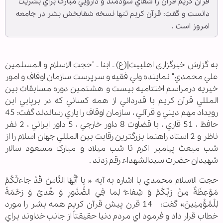
قرآن کريم قرآن را شفاي سودمند و دارويي مبارک براي بشريت
دانست و گفت: قرآن کريم تنها نسخه شفابخش بشر در جامعه
امروز است .
به گزارش خبرگزاری اهل‏بیت|(ع) ـ ابنا ـ "حجت الاسلام و المسلمين
علي محمدي" نماينده ولي فقيه و سرپرست سازمان اوقاف و امور
خيريه درمراسم اختتاميه بيست و هشتمين دوره مسابقات بين
المللي قرآن کريم با قدرداني از همه کساني که در برپايي اين
رويداد مهم ديني و قرآني ، سازمان اوقاف را ياري رساندند گفت: 45
حافظ ، 51 قاري ، با قضاوت 8 داور خارجي ، 5 داور ايراني ، 2 نفر
ناظر و 2 استاد راهنما بزرگترين رقابت بين المللي جهان اسلام را از
شب مبعث پيامبر اکرم تا شب ميلاد و مبارک مسعود سالار
شهيدان حضرت سيدالشهداء رقم زدند .
حجت الاسلام محمدي با اشاره به آيه « يا أَيُّهَا النَّاسُ قَدْ جاءَتْكُمْ
مَوْعِظَةٌ مِنْ رَبِّكُمْ وَ شِفاءٌ لِما فِي الصُّدُورِ وَ هُدىً وَ رَحْمَةً
لِلْمُؤْمِنِينَ» گفت: 14 قرن پيش قرآن کريم همه بشر را مورد
خطاب قرار داد و فرمود اي مردم دنيا حقيقتاً از جانب خداوند براي