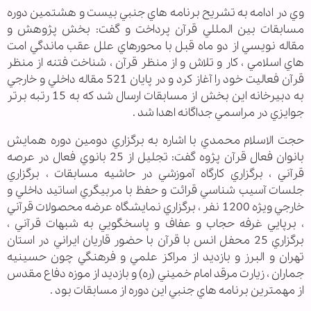
وي در ادامه به تشريح برنامه هاي جنبي بيست و هشتمين دوره
مسابقات بين المللي قرآن پرداخت و گفت: بخش پژوهش و
مقاله نويسي از دو ماه قبل با محورهاي علل عقب ماندگي امت
هاي اسلامي ، کار و تلاش و از منظر قرآن ، شناخت فتنه از منظر
قرآن فعاليت خود را آغاز کرد و در پايان 521 مقاله داخلي و خارجي
به دبيرخانه اين بخش از مسابقات ارسال شد که به 15 رتبه برتر
جوايزي در مراسمي جداگانه اهدا شد .
حجت الاسلام محمدي با اشاره به برگزاري دومين دوره همايش
بانوان فعال قرآن پژوه گفت: تجليل از 25 بانوي فعال در عرصه
قرآني ، برگزاري کارگاه آموزشي در حاشيه مسابقات ، برگزاري
جلسات آسيب شناسي قرائت و حفظ با مربيگري اساتيد داخلي و
خارجي ويژه 1200 نفر ، برگزاري نمايشگاه عرضه محصولات قرآني
، برپايي غرفه حجاب و عفاف و پاسخگويي به شبهات قرآني ،
برگزاري 25 محفل انس با قرآن با حضور قاريان ايراني در استان
تهران و البرز و بازديد از مراکز علمي و فرهنگي چون حسينيه
جماران ، زيارت مرقد امام خميني (ره) و بازديد از موزه دفاع مقدس
از مهمترين برنامه هاي جنبي اين دوره از مسابقات بود .