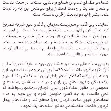
شما موعظه اي آمد و آن شفاي دردهايي است که در سينه هاست
و همان هدايت و رحمت است از براي مومنين اين آيه راه نجات
همه بشر را الهام و تبعيت از قرآن دانسته است .
نماينده ولي فقيه و سرپرست سازمان اوقاف و امور خيريه تصريح
کرد: قرآن کريم تنها نسخه شفابخش بشريت است پيامبر در
مورد اين نسخه شفابخش فرمودند قرآن شفايي سودمند و
دارويي مبارک است که مي تواند بشريت را نجات دهد انشاء ا... قدر
و منزلت اين نسخه شفابخش را بدانيم نسخه اي که آثار آن در
جهان اسلام امروز قابل مشاهده است .
رئيس ستاد عالي بيست و هشتمين دوره مسابقات بين المللي
قرآن کريم اظهار داشت: امام 30سال پيش در وصيت نامه خود اين
جمله را بيان کرد که کدام افتخار بالاتر از اين است که آمريکا با ساز و
برگ جنگي و ثروت هاي بي پايان و در دست داشتن رسانه هاي
عمومي در مقابل ملت غيور ايران آنچنان درماندو رسوا شد که
نمي دانست به چه کسي متوسل شود و اين مهم به مدد
امدادهاي غيبي صاحب الزمان (عج) محقق شد و ملت ها را بيدار
کرد و از ظلمات ستمشاهي به نور اسلام هدايت نمود .