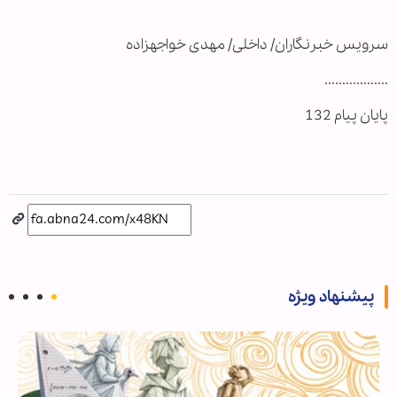
سرويس خبرنگاران/ داخلی/ مهدی خواجه‏زاده
..................
پایان پیام 132
پیشنهاد ویژه