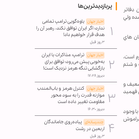
پربازدیدترین‌ها
 دفاتر
ده ولي
یاوه‌گویی ترامپ تمامی
اخبار جهان
ندارد؛ اگر ایران توافق نکند، رهبر آن را
هدف قرار خواهیم داد!
ان هاي
۳ روز قبل
ترامپ: مذاکرات با ایران
اخبار جهان
م است،
به‌خوبی پیش می‌رود؛ توافق برای
 و شتم
بازگشایی تنگه هرمز نزدیک است!
دیروز ۱۷:۲۸
ضعيف و
کنترل هرمز و باب‌المندب
اخبار جهان
ن فهميد
موازنه قدرت را به سود محور
مقاومت تغییر داده است
دیروز ۱۶:۳۰
ا وجود
 فراموش
پیاده‌روی جاماندگان
چندرسانه‌ای
اربعین در رشت
۳ روز قبل