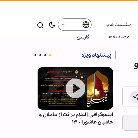
نشست‌ها و
مصاحبه‌ها
فارسی
پیشنهاد ویژه
| قلمِ
اینفوگرافی | اعلام برائت از عاملان و
اربعین در میان 
حامیان عاشورا - ۱۳
آیین عاشورایی