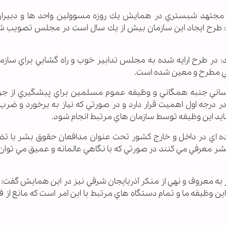
الله مجتهد شبستري در همايش يك روزه مسوولين واحد ها و دبيران
 : طرح ايجاد اين سازمان بيش از يك سال است در مجلس تصويب ش
 در طرح ارايه شده به مجلس تدابير خوب و راه گشايي براي سازم
اني مطرح و معين شده است.
 لساني جنبه همگاني و وظيفه عموم مسلمين براي پيشگيري از جر
ر درجه اول اهميت قرار دارد و در صورتي كه نياز به برخورد و ضرب
بايد اين وظيفه توسط سازمان هاي مرتبط انجام شود.
 عده اي در داخل و خارج كشور تحت عنوان مدافعان حقوق بشر با ت
 بشر معرفي مي كنند در صورتي كه با نگاهي عالمانه و عميق مي توا
 به معروف و نهي از منكر آذربايجان شرقي نيز در اين همايش گفت: ب
اين وظيفه ما و تمام دستگاه هاي مرتبط با اين امر است كه مانع از