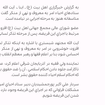
به گزارش خبرگزاری اهل بیت (ع) ـ ابنا ـ، آيت 
ستادهاي احياء امر به معروف و نهي از منكر گفت
متاسفانه هنوز به مرحله اجرايي در نيامده است.
عضو شورای عالی مجمع جهانی اهل بیت (ع) افزود:
مرتبط با اجراي اين فريضه، پس از مرحله تذكر لس
آيت الله مجتهد شبستري با اشاره به اينكه تذكر
افزود: خوشرويي در امر به معروف و نهي از منكر د
احساس شود بنا بر اعلام فقها و رهبر معظم انقلاب 
نماينده ولي فقيه در آذربايجان شرقي اعلام كرد:
ناكارآمد جلوه دادن احكام اسلامي ، آن را ضد حقوق
كه احكام اسلام احياء كننده حقوق بشر است.
سردار علي اكبر پورجمشيديان دبير ستاد احياي امر
مشكلات فراواني كه در اجراي اين فريضه وجود دارد 
شدن اين فريضه شويم.
.............................