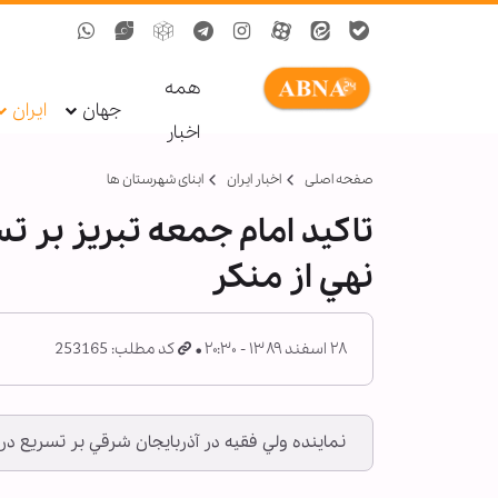
همه
جهان
ایران
اخبار
صفحه اصلی
اخبار ایران
ابنای شهرستان ها
تاکید امام جمعه تبریز بر ت
نهي از منكر
۲۸ اسفند ۱۳۸۹ - ۲۰:۳۰
کد مطلب: 253165
نماينده ولي فقيه در آذربايجان شرقي بر تسريع در 