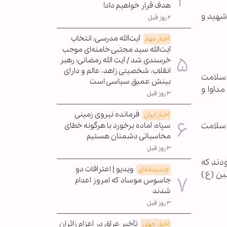
هدف قرار خواهیم داد!
شهید و
۲ روز قبل
آیت‌الله مدرسی: انتخاب
اخبار مهم
آیت‌الله سید مجتبی خامنه‌ای موجب
خرسندی شد / آیت الله رمضانی: رهبر
انقلاب، شخصیتی زاهد، عالم و دارای
 سلامت
بینش عمیق سیاسی است
داوا و
۳ روز قبل
فرمانده نیروی زمینی
اخبار ایران
 سلامت
سپاه: آماده برخورد با هرگونه خطای
محاسباتی دشمنان هستیم
۳ روز قبل
ودند كه
ویدیو | اعترافات دو
چندرسانه‌ای
ن (ع )
جاسوس موساد که امروز اعدام
شدند
۳ روز قبل
تأخیر عراق در اعزام زائران
اخبار جهان