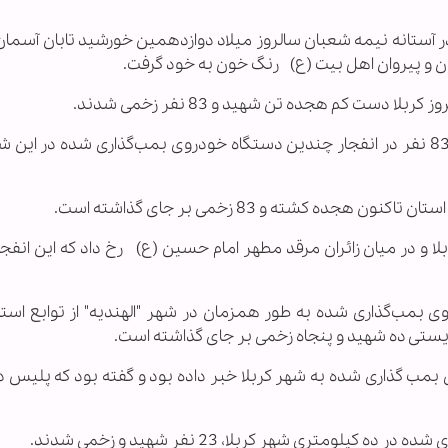
لا در آستانه نیمه شعبان سالروز میلاد دوازدهمین خورشید تابان آسما
 و پیروان اهل بیت (ع) رنگ خون به خود گرفت.
 دست کم هجده تن شهید و 83 نفر زخمی شدند.
رئیس پلیس كربلا از شهادت 18نفر و زخمی شدن 83 نفر در انفجار چندین دستگاه خودروی بمب‌گذاری شده در 
ده كشته و 83 زخمی بر جای گذاشته است.
لا و در میان زائران مرقد مطهر امام حسین (ع) رخ داد كه این انفج
بمب‌گذاری شده به طور همزمان در شهر "الهندیه" از توابع استان
یستی ده شهید و پنجاه زخمی بر جای گذاشته‌ است.
 بمب گذاری شده به شهر کربلا خبر داده بود و گفته بود که پلیس د
ومتری شهر کربلا، 23 نفر شهید و زخمی شدند.