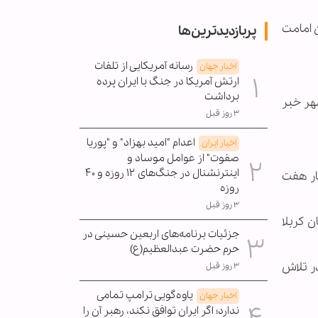
ن امامت
پربازدیدترین‌ها
رسانه آمریکایی از تلفات
اخبار جهان
ارتش آمریکا در جنگ با ایران پرده
برداشت
این شهر خبر
۳ روز قبل
اعدام "امید بهزاد" و "پوریا
اخبار ایران
صفوت" از عوامل موساد و
اینترنشنال در جنگ‌های ۱۲ روزه و ۴۰
ار هفت
روزه
۳ روز قبل
 كربلا
جزئیات برنامه‌های اربعین حسینی در
حرم حضرت عبدالعظیم(ع)
ر تلاش
۳ روز قبل
یاوه‌گویی ترامپ تمامی
اخبار جهان
ندارد؛ اگر ایران توافق نکند، رهبر آن را