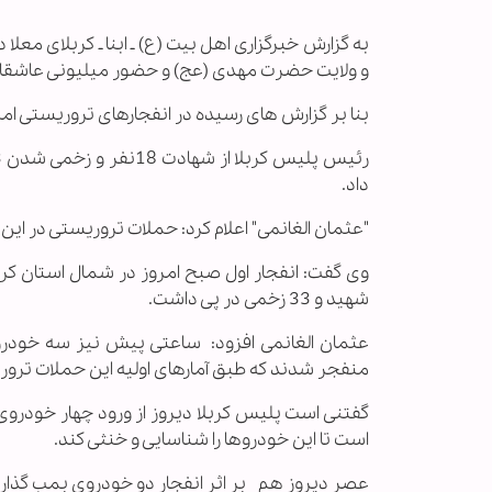
به گزارش خبرگزاری اهل بیت (ع) ـ ابنا ـ کربلای مع
و ولایت حضرت مهدی (عج) و حضور میلیونی عاشقان
بنا بر گزارش های رسیده در انفجارهای تروریستی امروز کربلا
داد.
"عثمان الغانمی" اعلام كرد: حملات تروریستی در این استان تاكنون هج
وی گفت: انفجار اول صبح امروز در شمال استان كرب
شهید و 33 زخمی در پی داشت.
عثمان الغانمی افزود: ساعتی پیش نیز سه خودروی 
منفجر شدند كه طبق آمارهای اولیه این حملات ترور
گفتنی است پلیس کربلا دیروز از ورود چهار خودروی
است تا این خودروها را شناسایی و خنثی کند.
عصر دیروز هم بر اثر انفجار دو خودروی بمب گذاری شده در ده کیل