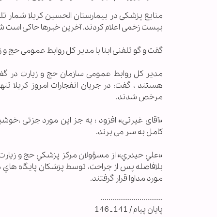
منابع پزشکی در بیمارستان الحسین کربلا شمار تل
بیست زخمی اعلام کردند. آخرین خبرها حاکی است ش
گفت و گو تلفنی ابنا با مدیر کل روابط عمومی حج و ز
مدیر کل روابط عمومی سازمان حج و زیارت در گفت و
هستند ، گفت: در جریان انفجارات امروز کربلا ت
مرخص شدند.
«آقای غیرتی» افزود : به جز این مورد جزئی ،خوشب
کامل به سر می برند.
«علي حيدري» از مسؤولان مركز پزشكي حج و زيارت هم گ
بلافاصله پس از جراحت، توسط پزشكان پايگاه هاي 
مورد مداوا قرار گرفتند.
................................
پایان پیام / 141 ـ 146