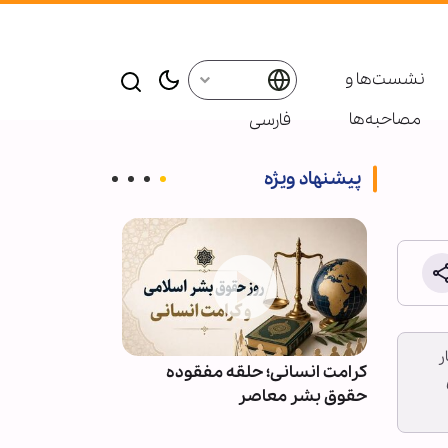
نشست‌ها و
مصاحبه‌ها
فارسی
پیشنهاد ویژه
هار
ائر در موکب
کرامت انسانی؛ حلقه مفقوده
ویدیو | دعا کن
بعین
حقوق بشر معاصر
دعوت‌شدگان به 
باشیم