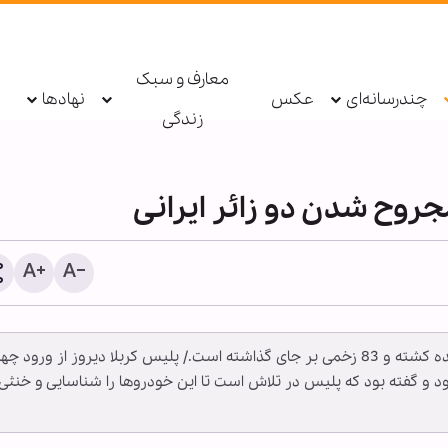
معارف و سبک
چندرسانه‌ای
عکس
نهادها
زندگی
مجروح شدن دو زائر ایرانی
حملات تروریستی امروز در استان کربلا تاكنون هجده كشته و 83 زخمی بر جای گذاشته است./ پلیس کربلا دیروز از ورود چ
اطعام روزانه ۱۰ هزار ز
د و گفته بود که پلیس در تلاش است تا این خودروها را شناسایی و خنثی
حرم بانوی کرامت در ایام ار
حسینی