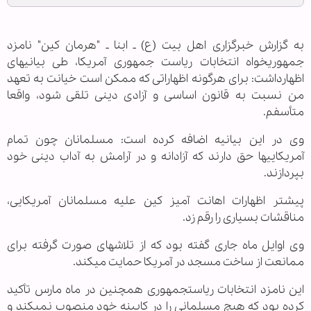
به گزارش خبرگزاری اهل بیت (ع) ـ ابنا ـ "هرمان کین" نامزد
جمهوری‎خواه انتخابات ریاست جمهوری آمریکا، طی بیانیه‎ای
اظهارداشت: برای هرگونه اظهاراتی که ممکن است خیانت به تعهد
من نسبت به قانون اساسی و آزادی دینی تلقی شود، واقعا
متأسفم.
وی در این بیانیه اضافه کرده است: مسلمانان چون تمام
آمریکایی‎ها حق دارند که آزادانه و در آرامش به آداب دینی خود
بپردازند.
پیش‎تر اظهارات اهانت آمیز کین علیه مسلمانان آمریکایی،
مناقشات بسیاری را رقم زد.
وی اوایل ماه جاری گفته بود که از تلاش‎های صورت گرفته برای
ممانعت از ساخت مسجد در آمریکا حمایت می‎کند.
این نامزد انتخابات ریاست‎جمهوری هم‎چنین در ماه مارس تأکید
کرده بود که هیچ مسلمانی را در کابینه خود منصوب نمی‎کند و