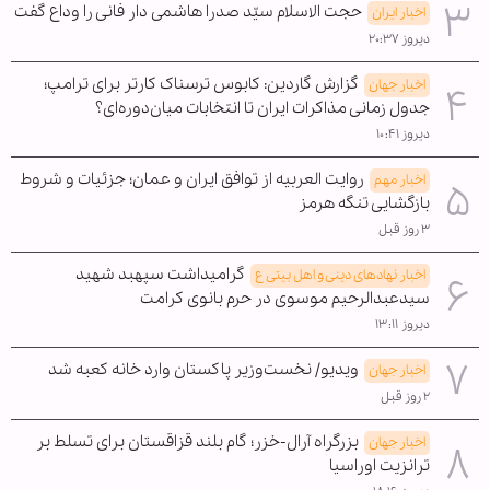
حجت الاسلام سیّد صدرا هاشمی دار فانی را وداع گفت
اخبار ایران
دیروز ۲۰:۳۷
گزارش گاردین: کابوس ترسناک کارتر برای ترامپ؛
اخبار جهان
جدول زمانی مذاکرات ایران تا انتخابات میان‌دوره‌ای؟
دیروز ۱۰:۴۱
روایت العربیه از توافق ایران و عمان؛ جزئیات و شروط
اخبار مهم
بازگشایی تنگه هرمز
۳ روز قبل
گرامیداشت سپهبد شهید
اخبار نهادهای دینی و اهل بیتی ع
سیدعبدالرحیم موسوی در حرم بانوی کرامت
دیروز ۱۳:۱۱
ویدیو/ نخست‌وزیر پاکستان وارد خانه کعبه شد
اخبار جهان
۲ روز قبل
بزرگراه آرال-خزر؛ گام بلند قزاقستان برای تسلط بر
اخبار جهان
ترانزیت اوراسیا