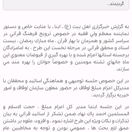
گرديدند .
به گزارش خبرگزاری اهل بیت (ع) ـ ابنا ـ با عنايت خاص و دستور
نماينده معظم ولي فقيه در خصوص ترويج فرهنگ قرآني در
سراسر كشور و همزمان با بهار قرآن ، ماه مبارك رمضان ، بيست
استاد و محقق قرآني در مرحله نخست اين طرح ، به امامزادگان
برجسته استانها اعزام شده و با بهره گيري از فيوضات معنوي اين
ماه جانهاي تشنه مومنين و خصوصاً جوانان را بهره مند مي
سازند.
در اين خصوص جلسه توجيهي و هماهنگي اساتيد و محققان با
مديركل اعزام مبلغ اوقاف در حضور معاون سازمان اوقاف و امور
خيريه برگزار گرديد .
در اين جلسه ابتدا مدير كل اعزام مبلغ ، حجت الاسلام و
المسلمين احمد پاك نهاد ضمن تشكر از اساتيد قرآني به بيان
تذكرات و نكات ويژه اين طرح اشاره نمود ، و افزود: علاوه بر داشتن
عمق لازم بحث ها ، عمومي بودن و توجه به مخاطبين عام