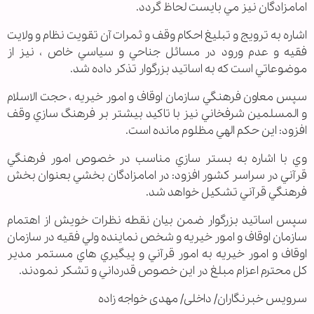
امامزادگان نيز مي بايست لحاظ گردد.
اشاره به ترويج و تبليغ احكام وقف و ثمرات آن تقويت نظام و ولايت
فقيه و عدم ورود در مسائل جناحي و سياسي خاص ، نيز از
موضوعاتي است كه به اساتيد بزرگوار تذكر داده شد.
سپس معاون فرهنگي سازمان اوقاف و امور خيريه ، حجت الاسلام
و المسلمين شرفخاني نيز با تاكيد بيشتر بر فرهنگ سازي وقف
افزود: اين حكم الهي مظلوم مانده است.
وي با اشاره به بستر سازي مناسب در خصوص امور فرهنگي
قرآني در سراسر كشور افزود: در امامزادگان بخشي بعنوان بخش
فرهنگي قرآني تشكيل خواهد شد.
سپس اساتيد بزرگوار ضمن بيان نقطه نظرات خويش از اهتمام
سازمان اوقاف و امور خيريه و شخص نماينده ولي فقيه در سازمان
اوقاف و امور خيريه به امور قرآني و پيگيري هاي مستمر مدير
كل محترم اعزام مبلغ در اين خصوص قدرداني و تشكر نمودند.
سرویس خبرنگاران/ داخلی/ مهدی خواجه زاده