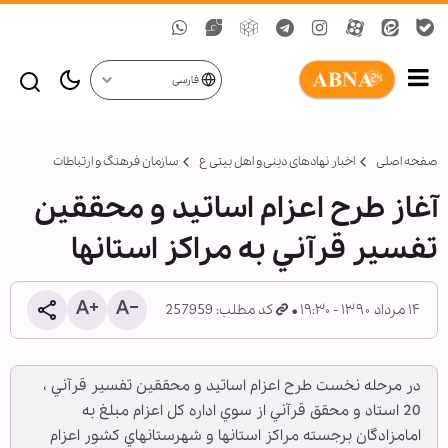
فارسی
صفحه اصلی
اخبار نهادهای دینی و اهل بیتی ع
سازمان فرهنگ و ارتباطات
آغاز طرح اعزام اساتيد و محققين
تفسير قرآني به مراکز استانها
۱۴ مرداد ۱۳۹۰ - ۱۹:۳۰
کد مطلب: 257959
در مرحله نخست طرح اعزام اساتيد و محققين تفسير قرآني ،
20 استاد و محقق قرآني از سوي اداره كل اعزام مبلغ به
امامزادگان برجسته مراكز استانها و شهرستانهاي كشور اعزام