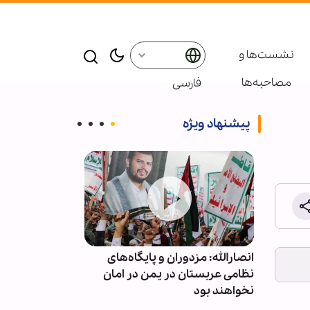
نشست‌ها و
مصاحبه‌ها
فارسی
پیشنهاد ویژه
ز تنش
انصارالله: مزدوران و پایگاه‌های
برگزاری دهمین
 مقام
نظامی عربستان در یمن در امان
بین‌المللی زیار
نخواهند بود
۳۰۰ شخصیت‌
حوزوی