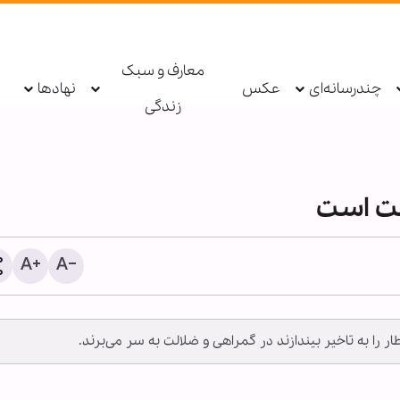
معارف و سبک
چندرسانه‌ای
عکس
نهادها
زندگی
لت است
گزارش رسانه صهیونیستی ا
 را به تاخیر بیندازند در گمراهی و ضلالت به سر می‌برند.
در موساد پس از برکناری دو
ارشد اطلاعاتی