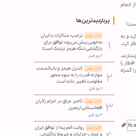
ز انجام
پربازدیدترین‌ها
نست!
ترامپ: مذاکرات با ایران
باید روزه را افطار کرد و به
اخبار جهان
به‌خوبی پیش می‌رود؛ توافق برای
بازگشایی تنگه هرمز نزدیک است!
ندارند،
۲ روز قبل
طار را
کنترل هرمز و باب‌المندب
اخبار جهان
 گمراه
موازنه قدرت را به سود محور
مقاومت تغییر داده است
۲ روز قبل
تأخیر عراق در اعزام زائران
اخبار جهان
افغانستانی اربعین
۳ روز قبل
روایت العربیه از توافق ایران
اخبار مهم
و عمان؛ جزئیات و شروط بازگشایی