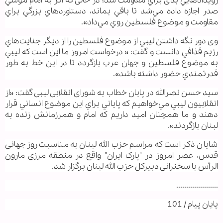
رويدادهايي بدی براي مقاومت شد؛ در حالی که اگر به امام موسي
صدر اجازه داده مي‌شد تا باقي بماند، دستاوردهاي بزرگي براي
مقاومت و موضوع فلسطين روي مي‌داد».
وی دور نگه داشتن ليبي از موضوع فلسطين را از ديگر جنايت‌هاي
رژيم قذافي دانست و گفت: « درخواست‌ امروز ما اين است كه ليبي
به موضوع فلسطين و جهان عرب بازگردد تا در اين خط به طور
قدرتمندي حضور داشته باشد».
سيد حسن نصرالله در پایان خطاب به شورای انقلابی لیبی گفت: «از
انقلابيون ليبي مي‌خواهيم كه پاياني براي اين موضوع انساني قرار
دهند و ما همچنان اميد داريم كه امام و همرزمانش زنده به
لبنان بازگردند».
شایان ذکر است که مراسم حزب الله لبنان به مناسبت روز جهانی
قدس، عصر امروز در "پارک ایران" واقع در منطقه مرزی مارون
الرأس با سخنرانی دبیرکل حزب الله لبنان برگزار شد.
.....................
پایان پیام / 101