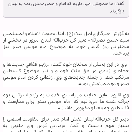
گفت: ما همچنان اميد داريم كه امام و همرزمانش زنده به لبنان
بازگردند.
به گزارش خبرگزاری اهل بیت (ع) ـ ابنا ـ «حجت الاسلام والمسلمین
سيد حسن نصرالله» دبير كل حزب‌الله لبنان امروز در بخشي از
سخنراني روز قدس خود، به موضوع امام موسي صدر نیز
پرداخت.
وي در این بخش از سخنان خود گفت: «رژيم قذافي جنايت‌ها و
خطاهاي زيادي در حق ملت خود و و نیز موضوع فلسطين
مرتكب شد. از جمله جنايت‌هاي وي، زنداني كردن امام موسي
صدر و دو همرزمش بود».
وي افزود: «این جنايت در راستاي خدمت به رژیم اسرائيل بود
چراکه همه ما مي‌دانيم كه امام موسي صدر براي مقاومت و
فلسطين چه معنا و مفهومی داشت»
دبير كل حزب‌الله لبنان نقش امام صدر برای مقاومت اسلامی را
بسیار مهم دانست و گفت: «زنداني كردن وي منتهي به