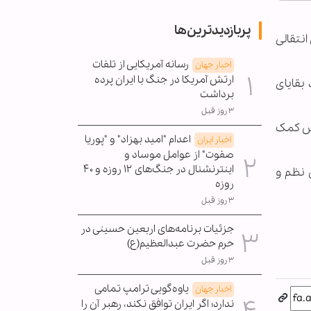
پربازدیدترین‌ها
انتقالی
رسانه آمریکایی از تلفات
اخبار جهان
ارتش آمریکا در جنگ با ایران پرده
بقایای
برداشت
۳ روز قبل
یس کمک
اعدام "امید بهزاد" و "پوریا
اخبار ایران
صفوت" از عوامل موساد و
اینترنشنال در جنگ‌های ۱۲ روزه و ۴۰
 نظم و
روزه
۳ روز قبل
جزئیات برنامه‌های اربعین حسینی در
حرم حضرت عبدالعظیم(ع)
۳ روز قبل
یاوه‌گویی ترامپ تمامی
اخبار جهان
ندارد؛ اگر ایران توافق نکند، رهبر آن را