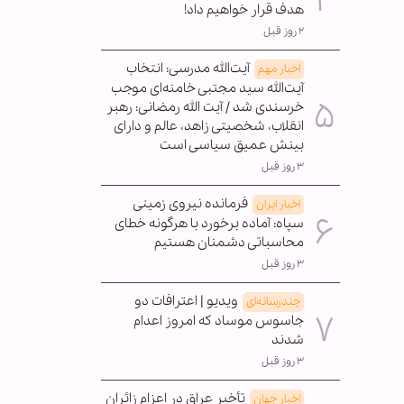
هدف قرار خواهیم داد!
۲ روز قبل
آیت‌الله مدرسی: انتخاب
اخبار مهم
آیت‌الله سید مجتبی خامنه‌ای موجب
خرسندی شد / آیت الله رمضانی: رهبر
انقلاب، شخصیتی زاهد، عالم و دارای
بینش عمیق سیاسی است
۳ روز قبل
فرمانده نیروی زمینی
اخبار ایران
سپاه: آماده برخورد با هرگونه خطای
محاسباتی دشمنان هستیم
۳ روز قبل
ویدیو | اعترافات دو
چندرسانه‌ای
جاسوس موساد که امروز اعدام
شدند
۳ روز قبل
تأخیر عراق در اعزام زائران
اخبار جهان