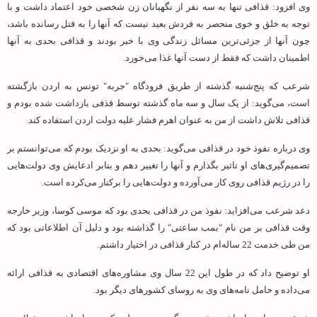
وی افزود: قذافی تنها به سه نفر از نگهبانان زن شخصی خود اعتماد داشت و با
توجه به خلق و خوی منحصر به فردش بعید نیست که آنها را به قتل رسانده باشد،
چون آنها از جزئی‌ترین مسائل زندگی وی با خبر بودند و قذافی بحدی به آنها
اطمینان داشت که فقط از دست آنها غذا می‌خورد.
شرعب که پنج‌شنبه گذشته از طریق فرودگاه "جربه" تونس به اردن بازگشته
است، می‌گوید: از یک سال و سه ماه گذشته توسط قذفی بازداشت شده بودم و
قذافی تلاش داشت از من به عنوان اهرم فشار علیه دولت اردن استفاده کند.
وی درباره نفوذ خود در قذافی می‌گوید: بحدی به او نزدیک بودم که می‌توانستم بر
تصمیم‌گیری‌های او تاثیر بگذارم و آنها را تغییر دهم و بنابر ادعایش وی دولت‌هایی
را در رژیم قذافی روی کار می‌آورده و دولت‌هایی را برکنار می‌کرده است.
دعد شرعب می‌افزاید: نفوذ من در قذافی بحدی بود که موسی کوسا، وزیر خارجه
وقت قذافی بر من نام "بمب ساعتی" را گذاشته بود و دلیل آن اطلاعاتی بود که
من طی خدمت 22 ساله‌ام در کنار قذافی در اختیار داشتم.
او توضیح داد که در طول این 22 سال وی مشاوره‌های اقتصادی به قذافی ارائه
می‌داده و حامل نامه‌های وی به روسای کشورهای دیگر بود.