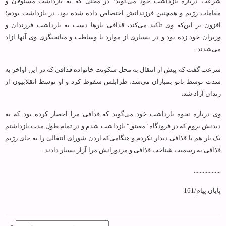
شرعب درباره بازداشت خود می‌گوید: در محلی که به بازداشت مسئولان و
مقامات رژیم و همچنین فرزندانش اختصاص داده شده بود، در بازداشت بودم؛
افزون بر این‌که وی تاکید می‌کند، قذافی بارها دست به بازداشت فرزندان و
وزیران خود زده بود و در بسیاری از موارد با وساطت و میانجیگری وی آنها ازاد
می‌شدند.
شرعب گفت که پیش از انتقال به محل سکونت خانواده قذافی که در این اواخر به
شدت توسط ناتو بمباران می‌شد، طرابلس سقوط کرد و او توسط انقلابیون از
زندان آزاد شد.
وی درباره نحوه بازداشت خود می‌گوید که قذافی مرا احضار کرده بود که به
دیدنش بروم که در فرودگاه "معیتق" بازداشت شدم و در تمام طول مدت بازداشتم
یک بار هم با قذافی دیدار نکردم و هنگامی‌که اردن شورای انتقالی را به جای رژیم
قذافی به رسمیت شناخت قذافی و مزدورانش مرا آزار بسیار دادند.
..................
پایان پیام/161