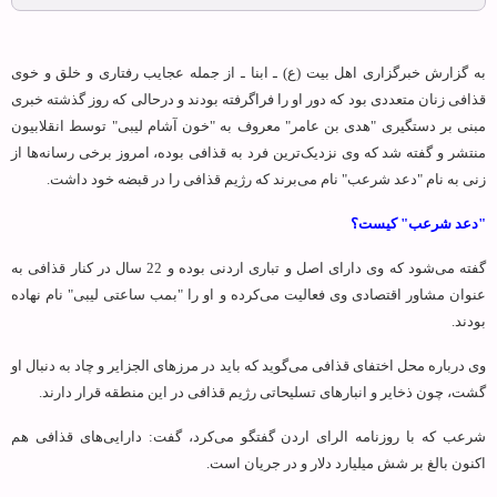
به گزارش خبرگزاری اهل بیت (ع) ـ ابنا ـ از جمله عجایب رفتاری و خلق و خوی
قذافی زنان متعددی بود که دور او را فراگرفته بودند و درحالی که روز گذشته خبری
مبنی بر دستگیری "هدی بن عامر" معروف به "خون آشام لیبی" توسط انقلابیون
منتشر و گفته شد که وی نزدیک‌ترین فرد به قذافی بوده، امروز برخی رسانه‌ها از
زنی به نام "دعد شرعب" نام می‌برند که رژیم قذافی را در قبضه خود داشت.
"دعد شرعب" کیست؟
گفته می‌شود که وی دارای اصل و تباری اردنی بوده و 22 سال در کنار قذافی به
عنوان مشاور اقتصادی وی فعالیت می‌کرده و او را "بمب ساعتی لیبی" نام نهاده
بودند.
وی درباره محل اختفای قذافی می‌گوید که باید در مرزهای الجزایر و چاد به دنبال او
گشت، چون ذخایر و انبارهای تسلیحاتی رژیم قذافی در این منطقه قرار دارند.
شرعب که با روزنامه الرای اردن گفتگو می‌کرد، گفت: دارایی‌های قذافی هم
اکنون بالغ بر شش میلیارد دلار و در جریان است.