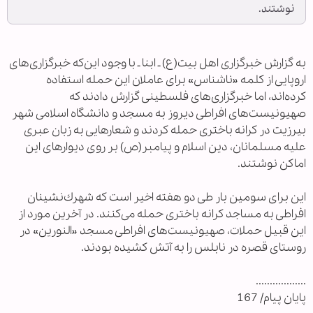
نوشتند.
به گزارش خبرگزاری اهل بیت(ع) ـ ابنا ـ با وجود اين‌كه خبرگزاری‌های
اروپايی از كلمه «ناشناس» برای عاملان اين حمله استفاده
كرده‌اند، اما خبرگزاری‌های فلسطينی گزارش دادند كه
صهيونيست‌های افراطی ديروز به مسجد و دانشگاه اسلامی شهر
بيرزيت در كرانه باختری حمله كردند و شعارهايی به زبان عبری
عليه مسلمانان، دين اسلام و پيامبر(ص) بر روی ديوار‌های اين
اماكن نوشتند.
اين برای سومين بار طی دو هفته اخير است كه شهرك‌نشينان
افراطی به مساجد كرانه باختری حمله می‌كنند. در آخرين مورد از
اين قبيل حملات، صهيونيست‌های افراطی مسجد «النورين» در
روستای قصره در نابلس را به آتش كشيده بودند.
..................
پایان پیام/ 167