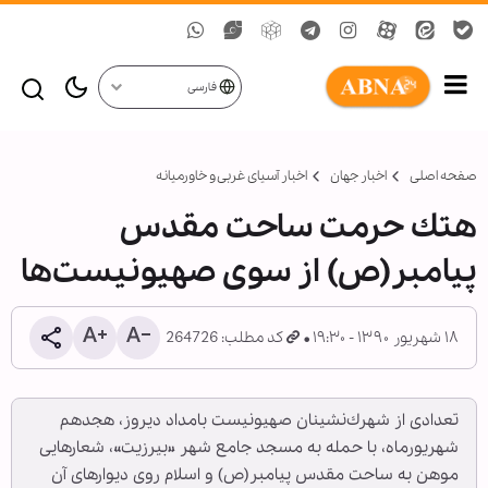
فارسی
صفحه اصلی
اخبار جهان
اخبار آسیای غربی و خاورمیانه
هتك حرمت ساحت مقدس
پيامبر(ص) از سوی صهيونيست‌ها
۱۸ شهریور ۱۳۹۰ - ۱۹:۳۰
کد مطلب: 264726
تعدادی از شهرك‌نشينان صهيونيست بامداد ديروز، هجدهم
شهريورماه، با حمله به مسجد جامع شهر «بيرزيت»، شعارهايی
موهن به ساحت مقدس پيامبر(ص) و اسلام روی ديوارهای آن