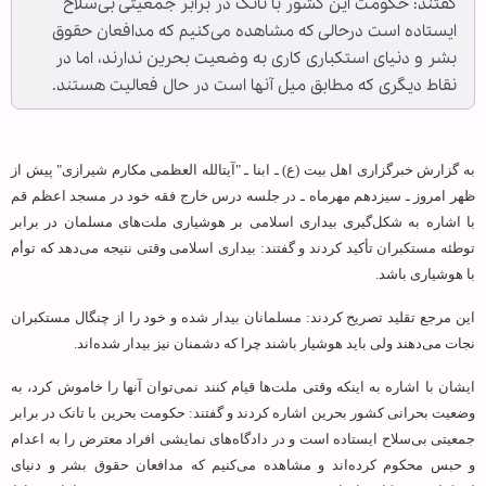
گفتند: حکومت این کشور با تانک در برابر جمعیتی بی‌سلاح
ایستاده‌ است درحالی که مشاهده می‌کنیم که مدافعان حقوق
بشر و دنیای استکباری کاری به وضعیت بحرین ندارند، اما در
نقاط دیگری که مطابق میل آنها است در حال فعالیت هستند.
به گزارش خبرگزاری اهل بیت (ع) ـ ابنا ـ "آیت‏الله العظمی مکارم شیرازی" پیش از
ظهر امروز ـ سیزدهم مهرماه ـ در جلسه درس خارج فقه خود در مسجد اعظم قم
با اشاره به شکل‌گیری بیداری اسلامی بر هوشیاری ملت‌های مسلمان در برابر
توطئه مستکبران تأکید کردند و گفتند: بیداری اسلامی وقتی نتیجه می‌دهد که توأم
با هوشیاری باشد.
این مرجع تقلید تصریح کردند: مسلمانان بیدار شده و خود را از چنگال مستکبران
نجات می‌دهند ولی باید هوشیار باشند چرا که دشمنان نیز بیدار شده‌اند.
ایشان با اشاره به اینکه وقتی ملت‌ها قیام کنند نمی‌توان آنها را خاموش کرد، به
وضعیت بحرانی کشور بحرین اشاره کردند و گفتند: حکومت بحرین با تانک در برابر
جمعیتی بی‌سلاح ایستاده‌ است و در دادگاه‌های نمایشی افراد معترض را به اعدام
و حبس محکوم کرده‌اند و مشاهده می‌کنیم که مدافعان حقوق بشر و دنیای