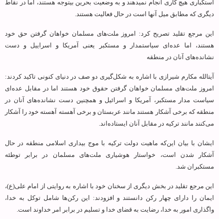
استکباری هیچ کاری انجام نمی‏دهند و به وضعیت بحرین بی‏توجه هستند، اما در نقاط
دیگری که مطابق میل آنها است در حال فعالیت هستند.
این مرجع تقلید تصریح کرد: امروز ملت‌های مسلمان خواهان گرفتن حق خود
هستند، اما عده‌ای سیاستمدار و مستکبر یعنی آمریکا و اسراییل و دست
نشانده‌های آنان در منطقه
آیت‏الله مکارم شیرازی با اشاره به شکل‌گیری دو صف در دنیای کنونی تاکید کردند:
امروز ملت‌های مسلمان خواهان گرفتن حقوق خود هستند اما در مقابل عده‌ای
سیاست مدار مستکبر، آمریکا و اسرائیل و همچنین دست نشانده‌های آنان در
منطقه که برخی آشکار هستند مانند عربستان و برخی آهسته آهسته خود را آشکار
می‌کنند مانند ترکیه در مقابل آنان ایستاده‌اند.
ایشان با بیان این‌که ماهیت دولت ترکیه با موج بیداری اسلامی منطقه در حال
آشکار شدن است، خواستار هوشیاری ملت‌های مسلمان در برابر توطئه
مستکبران شد.
این مرجع تقلید در بخش دیگری از سخنان خود با اشاره به روایتی از امام علی(ع)،
ایمان را دارای چهار رکن دانستند و افزودند: این رکن‌ها شامل توکل به خدا،
واگذاری امور به خدا، رضایت به قضای خدا و تسلیم در برابر امر خداوند است.