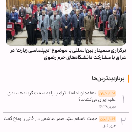
برگزاری سمینار بین‌المللی با موضوع 'دیپلماسی زیارت' در
عراق با مشارکت دانشگاه‌های حرم رضوی
پربازدیدترین‌ها
«عقده اوباما»؛ آیا ترامپ را به سمت گزینه هسته‌ای
اخبار جهان
علیه ایران می‌کشاند؟
دیروز ۱۶:۳۸
حجت الاسلام سیّد صدرا هاشمی دار فانی را وداع گفت
اخبار ایران
۲ روز قبل