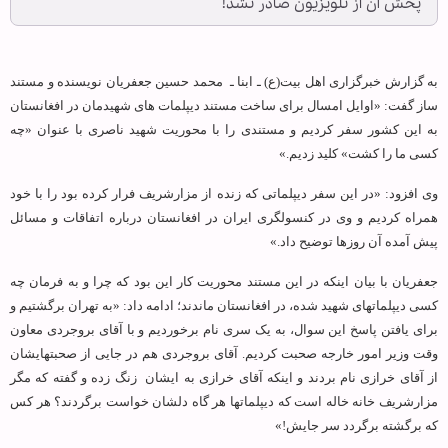
پخش آن از تلویزیون صادر نشد!
به گزارش خبرگزاری اهل بیت‏(ع) ـ ابنا ـ
محمد حسین جعفریان نویسنده و مستند
ساز گفت: «اوایل امسال برای ساخت مستند دیپلمات های شهیدمان در افغانستان
به این کشور سفر کردیم و مستندی را با محوریت شهید ناصری با عنوان «چه
کسی ما را کشت» کلید زدیم.»
وی افزود: «در این سفر دیپلماتی که زنده از مزارشریف فرار کرده بود را با خود
همراه کردیم و وی در کنسولگری ایران در افغانستان درباره اتفاقات و مسائل
پیش آمده آن روزها توضیح داد.»
جعفریان با بیان اینکه در این مستند محوریت کار این بود که چرا و به فرمان چه
کسی دیپلماتهای شهید شده، در افغانستان ماندند؛ ادامه داد: «به تهران برگشتیم و
برای یافتن پاسخ این سوال، به یک سری نام برخوردیم و با آقای بروجردی معاون
وقت وزیر امور خارجه صحبت کردیم. آقای بروجردی هم در جایی از صحبتهایشان
از آقای خرازی نام بردند و اینکه آقای خرازی به ایشان
زنگ زده و گفته که مگر
مزارشریف خانه خاله است که دیپلماتها هر گاه دلشان خواست برگردند؟ هر کس
که برگشته برگردد سر جایش!»