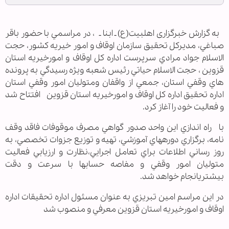
به گزارش خبرگزاری اهل‎بیت(ع) ـ ابنا ـ ، در مراسمي با حضور باقر
صباغي، مديرکل تحقيق سازمان اوقاف و امور خيريه کشور، حجت
الاسلام جواد مرادي سرپرست اداره کل اوقاف و امورخيريه استان
قزوين ، حجت الاسلام حياتي رئيس شعبه ويژه رسيدگي به پرونده
هاي وقفي استان، جمعي از واقفان ومتوليان امور وقفي استان
اداره تحقيق اداره کل اوقاف و امورخيريه استان قزوين افتتاح شد
و فعاليت خود را آغاز کرد.
با راه اندازي اين واحد صدور گواهي مصرف موقوفات فاقد وقف
نامه، برگزاري دورههاي آموزشي، تهيه و توزيع جزوات تخصصي، به
روز رساني اطلاعات براي تعامل اجرايي،نظارت و ارزيابي فعاليت
متوليان امور وقفي و مفاصه حسابها با سرعت و دقت
بيشتريانجام خواهد شد.
در اين مراسم امين تبريزي به عنوان مسئول اداره تحقيقات اداره
اوقاف و امورخيريه استان قزوين معرفي و منصوب شد