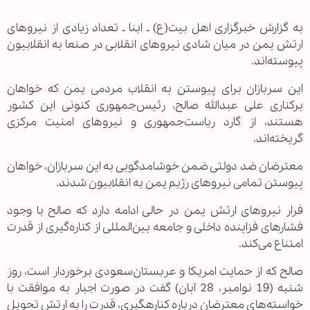
به گزارش خبرگزاری اهل بیت(ع) ـ ابنا ـ تعداد زیادی از نیروهای
ارتش یمن در میان شادی نیروهای انقلابی در صنعا به انقلابیون
پیوسته‌اند.
این سربازان برای پیوستن به انقلاب مردمی یمن که خواهان
برکناری علی عبدالله صالح، رئیس‌جمهوری کنونی این کشور
هستند، از گارد ریاست‌جمهوری و نیروهای امنیت مرکزی
گریخته‌اند.
معترضان ضد دولتی ضمن خوشامدگویی به این سربازان، خواهان
پیوستن تمامی نیروهای رژیم یمن به انقلابیون شدند.
فرار نیروهای ارتش یمن در حالی ادامه دارد که صالح با وجود
فشارهای فزاینده داخلی و جامعه بین‌المللی از کناره‌گیری از قدرت
امتناع می‌کند.
صالح که از حمایت امریکا و عربستان‌سعودی برخوردار است، روز
شنبه (19 نوامبر، 28 آبان) گفت در صورت اجبار به موافقت با
خواسته‌های معترضان درباره کنارهگیری، قدرت را به ارتش تحویل