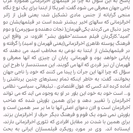
پاسخ به این سؤال که چرا در فیلمهای آخرالزمانی همواره غرب
ناجی جهان معرفی می شود گفت: آمریکا از ابتدا برای یک نوع نگاه
منجی گرایانه از جنس مادی تشکیل شد؛ یعنی قبل از ژانر
آخرالزمانی که سالهای اخیر بیشتر شده است در فیلمهایشان دو
چیز دنبال می کردند یکی قهرمان( نجات دهنده و سوپرمن) و دوم
"امید".کارگردان فیلم مستند"حقوق بشر" افزود: در واقع این
فرهنگ پوسته ظاهری آخرالزمانی(یعنی قهرمان و امید) را گرفته و
در فیلمهایشان از ابتدا به نوعی به مخاطب امید می دهند که
پایانی خواهد بود و قهرمانی. پایان آن چیزی که آنها معرفی و
قهرمان آن نیز فردی که آنها می گویند. این مستندساز با طرح این
سؤال که چرا آنها این جرأت را پیدا می کنند که خود را ناجی جهان
بخوانند، گفت: به خاطر اینکه تمام بسترهای چنین برداشتی را
آماده کرده اند کسی که غول اقتصادی ، تبلیغاتی، سیاسی- نظامی
و... است خود به خود این باور در او به وجود می آید که می تواند
آخرالزمان را تغییر دهد و برای همین باورش شده که صاحب
آخرالزمان است و الان دعوای اصلی آنها با ما بر سر همین است و
باورش نمی شود یک قوم و فرهنگ دیگر حرف از آخرالزمان بزند.
برای همین با شدت در مقابل افرادی که تئوری آخرالزمانی دارند،
ایستاده اند. وی در مورد رویکرد فیلمسازان ایرانی به بحث