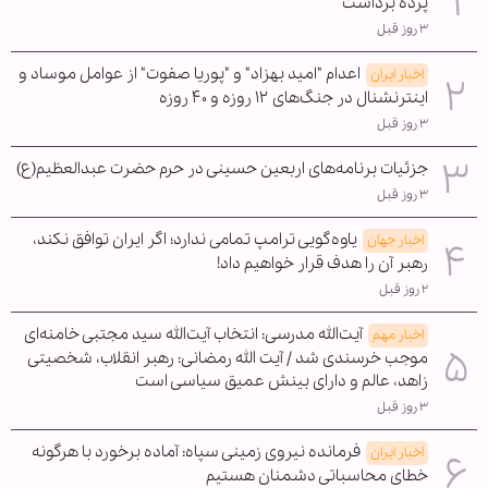
پرده برداشت
۳ روز قبل
اعدام "امید بهزاد" و "پوریا صفوت" از عوامل موساد و
اخبار ایران
اینترنشنال در جنگ‌های ۱۲ روزه و ۴۰ روزه
۳ روز قبل
جزئیات برنامه‌های اربعین حسینی در حرم حضرت عبدالعظیم(ع)
۳ روز قبل
یاوه‌گویی ترامپ تمامی ندارد؛ اگر ایران توافق نکند،
اخبار جهان
رهبر آن را هدف قرار خواهیم داد!
۲ روز قبل
آیت‌الله مدرسی: انتخاب آیت‌الله سید مجتبی خامنه‌ای
اخبار مهم
موجب خرسندی شد / آیت الله رمضانی: رهبر انقلاب، شخصیتی
زاهد، عالم و دارای بینش عمیق سیاسی است
۳ روز قبل
فرمانده نیروی زمینی سپاه: آماده برخورد با هرگونه
اخبار ایران
خطای محاسباتی دشمنان هستیم