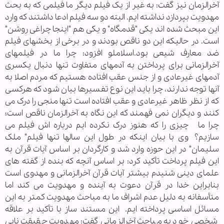
آخرالزمان نیز گفت: به غیر از یک فیلم دیگر ما فیلمی که به بحث
مهدویت بپردازد نداشته ایم. البته دو سه فیلم ادعا داشتند که وارد
این مبحث شده اند یکی "قدمگاه" و یکی هم "اینجا چراغی روشن"
است. در حالیکه این دو ناقص بودند و در برخی از بخشهای فیلم
ضد معارف شیعی بود.اسلاملو افزود: چرا ما در فیلمهای
آخرالزمانی برای پرداختن به آدمهای متفاوت تنها دنبال یکسری
آدمهای غیرعادی و از جنس عقب افتاده هستیم که مردم اصلا به
آنها توجه ندارند، چرا باید این نوع تفسیرها بیان شود که هرکسی
که از نظر ظاهر غیرعادی و عقب افتاده است تنها منجی را درک می
کنند و دیگران نمی فهمند که این نگاه به آخرالزمان ناقص است؛
چرا ما چیزی را که هنوز درک نکرده ایم درباره اش فیلم می
سازیم؟ وی با بیان اینکه در طول این سالها تنها فیلم" ملک
سلیمان" در این حوزه وارد شد و کارگردان بر اساس آیات قرآن به
این فیلم پرداخت تأکید کرد: بر اساس آنچه که بنده از گفته های
علمای دینی شنیدم بیشتر آیات قرآن آخرالزمانی و مهدوی است
بنابراین خدا در قرآن دعوت به آینده و مهدویت می کند اما
متأسفانه به دلیل عدم اشراف ما به مباحث مهدویت کمتر به این
مسائل اساسی پرداخته ایم. این مستند ساز با تأکید بر علاقه
شخصی خود به مباحث آخرالزمانی گفت: مهدویت حقیقت نابی