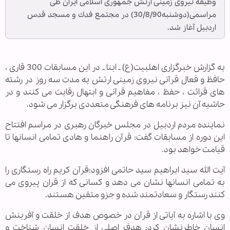
وظیفه نیروی زمینی ارتش جمهوری اسلامی ایران طی
مراسمی(دوشنبه30/8/90) در مجتمع فدك و مسجد قدس
اردبیل آغاز شد.
به گزارش خبرگزاری اهل‏بیت(ع) ـ ابنا ـ در این مسابقات 300 قاری ،
حافظ و فعال قرآنی نیروی زمینی ارتش به مدت سه روز در رشته
های قرائت ، حفظ ، مفاهیم قرآنی و ابتهال رقابت می كنند و در
حاشیه آن نیز برنامه های فرهنگی متعددی برگزار می شود.
نماینده مردم اردبیل در مجلس خبرگان رهبری در مراسم افتتاح
این دوره از مسابقات گفت: قرآن راهنما و هادی تمامی انسانها تا
قیامت خواهد بود.
آیت الله سید ابراهیم سید حاتمی افزود:قرآن كریم راه رستگاری را
به تمامی انسانها نشان می دهد و كسانی كه از قران پیروی می
كنند رستگار و سعادتمند شده و جزو متقین هستند.
وی با اشاره به آیاتی از قرآن در خصوص هدف از خلقت و آفرینش
انسان خاطرنشان كرد: هدف اصلی از خلقت انسان شناخت و