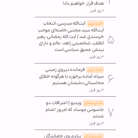
هدف قرار خواهیم داد!
۲ روز قبل
آیت‌الله مدرسی: انتخاب
اخبار مهم
آیت‌الله سید مجتبی خامنه‌ای موجب
خرسندی شد / آیت الله رمضانی: رهبر
انقلاب، شخصیتی زاهد، عالم و دارای
بینش عمیق سیاسی است
۳ روز قبل
فرمانده نیروی زمینی
اخبار ایران
سپاه: آماده برخورد با هرگونه خطای
محاسباتی دشمنان هستیم
۳ روز قبل
ویدیو | اعترافات دو
چندرسانه‌ای
جاسوس موساد که امروز اعدام
شدند
۳ روز قبل
پیاده‌روی جاماندگان
چندرسانه‌ای