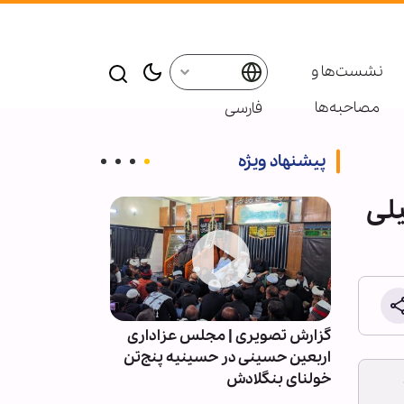
نشست‌ها و
مصاحبه‌ها
فارسی
پیشنهاد ویژه
 ـ اسرائیلی
 اربعین
گزارش تصویری | مجلس عزاداری
ویدیو | برزیل؛ 
گزار شد
اربعین حسینی در حسینیه پنج‌تن
اربعین حسینی 
خولنای بنگلادش
خمینی(ره)