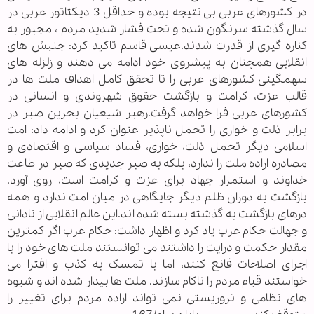
در کشورهای عربی بی نتیجه بوده و حداقل 3 دیکتاتور عربی در
سال گذشته سرنگون شده و تحت فشار شدید مردم ، مجبور به
کناره گیری از قدرت شدند.عیسی قاسم تاکید کرد: جنبش های
انقلابی همچنان به پیشروی خود ادامه می دهند و زلزله های
سهمگینی کشورهای عربی را تا تحقق کامل اهداف ملت ها در
قالب عزت، کرامت و بازگشت حقوق شهروندی و انسانی در
کشورهای عربی فرا خواهد گرفت.رهبر شیعیان بحرین صبر در
برابر ذلت و خواری را تحمل ناپذیر عنوان کرد و ادامه داد: امت
اسلامی دیگر تحمل ذلت، خواری، فساد سیاسی و اقتصادی و
مصادره اراده ملت را ندارد، بلکه به صبر جدیدی که صبر در طاعت
خداوند و استمرار جهاد برای عزت و کرامت است، روی آورد.
بازگشت به دوران ظلم دیگر جایگاهی در میان امت ندارد و همه
درهای بازگشت به گذشته بسته شده اند.این عالم انقلابی از نادانی
و جهالت حکام عرب یاد کرد و اظهار داشت: حکام عرب اگر کمترین
مقدار حکمت و درایت را داشتند می توانستند ملت های خود را با
اجرای اصلاحات قانع کنند، اما با تمسک به کذب و افترا می
خواستند قیام مردم را ناکام سازند. ملت ها بیدار شده اند و شیوه
های نظامی و تروریستی نمی تواند اراده مردم برای تغییر را