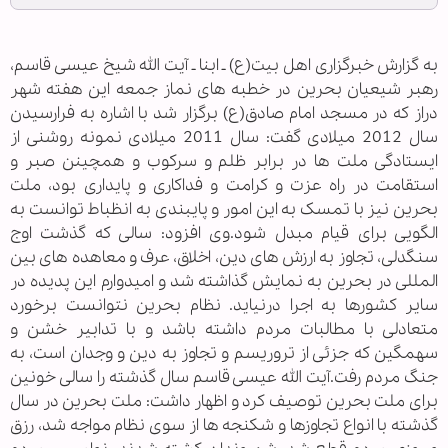
به گزارش خبرگزاری اهل بیت(ع) ـ ابنا ـ آیت الله شیخ عیسی قاسم،
رهبر شیعیان بحرین در خطبه های نماز جمعه این هفته شهر
دراز که در مسجد امام صادق(ع) برگزار شد با اشاره به فرارسیدن
سال 2012 میلادی گفت: سال 2011 میلادی نمونه روشنی از
ایستادگی ملت ها در برابر ظلم و سرکوب و همچینن صبر و
استقامت در راه عزت و کرامت و فداکاری و پایداری بود، ملت
بحرین نیز با تمسک به این امور و پایبندی به انظباط توانست به
الگویی برای قیام مبدل شود.وی افزود: سالی که گذشت اوج
سنگدلی، تجاوز به ارزش های دین، اخلاق، عرف و معاهده های بین
المللی در بحرین به نمایش گذاشته شد و امیدوارم این پدیده در
سایر کشورها به اجرا درنیاید. نظام بحرین نتوانست برخورد
متعادلی با مطالبات مردم داشته باشد و با تدابیر خشن و
سهمگین که جزئی از تروریسم و تجاوز به دین و وجدان است، به
جنگ مردم رفت.آیت الله عیسی قاسم سال گذشته را سالی خونین
برای ملت بحرین توصیف کرد و اظهار داشت: ملت بحرین در سال
گذشته با انواع تجاوزها و شکنجه ها از سوی نظام مواجه شد، رزق