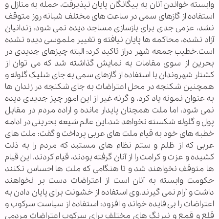
وابسته خواندن آنان به بیگانگان پایان نپذیرفت، حمله به منازل و
استفاده از گازهای سمی در ساعت های مختلف شبانه روز متوقف
نشد، عزمی جدی برای بازسازی مساجد دیده نمی شود، زندانیان
آزاد نشده، محاکمه ها پایان نیافته و تغییر ملموسی دیده نشده
است.خطیب جمعه شهر دراز تاکید کرد: البته چیزهای جدیدی در
بحرین از سوی مقامات به نمایش گذاشته شد که می توان از
کشتار شهروندان با استفاده از گازهای سمی به جای شلیک گلوله و
همچنین شکنجه در محل اعتراضات به جای شکنجه در زندان ها
به عنوان نمونه یاد کرد، و گرنه غیر از این امور چیز جدیدی دیده
نمی شود، اما ملت همچنان پایدار مانده و اراده مردم در مقابل
پول و گلوله شکسته نخواهد شد.این عالم شیعه بحرینی در ادامه
خطبه های خود به قیام ملت های عربی پرداخت و گفت: ملت های
عربی که از ظلم و ستم نظام های مستبد که مردم را به ذلت
کشیده و عزت و کرامت را از آنان گرفته بودند، قیام کردند. این قیام
ها متوقف نخواهند شد و تا هنگامی که ملت ها احساس نکنند
حکومت وابسته به آنان است از اعتراضات دست بر نخواهند
داشت و آرام نمی گیرند.وی استفاده از خشونت برای پایان دادن به
اعتراضات را بی فایده خواند و افزود: استفاده از سیاست سرکوب و
قلع و قمع و نیرنگ های مختلف برای سرکوب اعتراضات مردمی