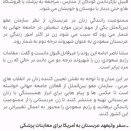
قبيل بازگرداندن كودكان از مدارس ، مراجعه به پزشك يا فروشگاه
ها و حتي ديدار با دوستان و خويشان مي شود.
ممنوعيت رانندگي زنان در عربستان، از نظر سازمان عفو
بين‌الملل يكي از مهم ترين موارد تبعيض در جامعه جهانی به
شمار مي رود كه سبب مي شود زن در اكثر امور زندگي در
عربستان سعودي به عنوان شهروند درجه دوم به شمار رود.
سلنا ناصر ادامه این روند را غيرقابل قبول دانست و گفت : مقامات
رژیم سعودي، زن را شهروند درجه دو مي دانند در حالي كه زن با
مرد برابر است.
در اين ميان و با توجه به نقش تعيين كننده زنان در انقلاب هاي
عربي ، سازمان عفو بين‌الملل از فعالان جامعه جهاني خواسته
است تا عكس ها و پيام هايي براي ابراز همبستگي با زنان
عربستاني تهيه و منتشر كنند تا زن عربستانی را از ممنوعيت
رانندگي برهانند و رژیم سعودي را مجبور به اعمال تغييراتی در
این كشور كنند.
ــ سفر ولیعهد عربستان به آمریکا برای معاینات پزشکی