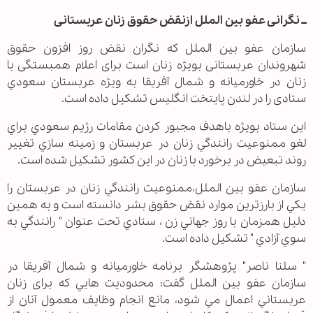
ــ نگرانی عفو بین الملل ازنقض حقوق زنان عربستانی
سازمان عفو بين الملل که نگران نقض روز افزون حقوق
شهروندان عربستانی بویژه زنان است برای اعلام همبستگی با
زنان در خاورميانه و شمال آفريقا به ويژه عربستان سعودي
ستادی را در لندن پایتخت انگلیس تشکیل داده است.
اين ستاد بویژه باهدف مجبور کردن مقامات رژیم سعودي براي
لغو ممنوعيت رانندگي زنان در عربستان و زمينه سازي تغییر
روند تبعيض در برخورد با زنان در این کشور تشكيل شده است.
سازمان عفو بين الملل،ممنوعيت رانندگي زنان در عربستان را
يكي از بارزترين موارد نقض حقوق بشر دانسته است و به همین
دلیل همزمان با روز جهاني زن ، ستادي تحت عنوان " رانندگي به
سوي آزادي " تشكيل داده است.
" سلنا ناصر" پژوهشگر برنامه خاورميانه و شمال آفريقا در
سازمان عفو بين الملل گفت: محدوديت هايي كه برای زنان
عربستاني اعمال مي شود‌، مانع انجام وظايف معمول آنان از