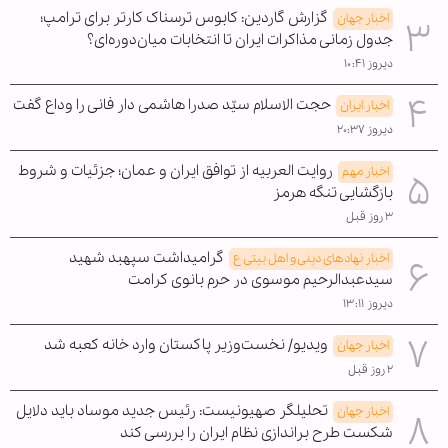
گزارش گاردین: کابوس ترسناک کارتر برای ترامپ؛
اخبار جهان
جدول زمانی مذاکرات ایران تا انتخابات میان‌دوره‌ای؟
دیروز ۱۰:۴۱
حجت الاسلام سیّد صدرا هاشمی دار فانی را وداع گفت
اخبار ایران
دیروز ۲۰:۳۷
روایت العربیه از توافق ایران و عمان؛ جزئیات و شروط
اخبار مهم
بازگشایی تنگه هرمز
۳ روز قبل
گرامیداشت سپهبد شهید
اخبار نهادهای دینی و اهل بیتی ع
سیدعبدالرحیم موسوی در حرم بانوی کرامت
دیروز ۱۳:۱۱
ویدیو/ نخست‌وزیر پاکستان وارد خانه کعبه شد
اخبار جهان
۲ روز قبل
تحلیلگر صهیونیست: رئیس جدید موساد باید دلایل
اخبار جهان
شکست طرح براندازی نظام ایران را بررسی کند