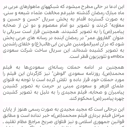
این ادعا در حالی مطرح می‏شود که شبکه‏های ماهواره‎ای عربی در
ماه مبارک رمضان گذشته علیرغم مخالفت علماء شیعه و سنی،
به صورت گسترده اقدام به پخش سریال "حسن و حسین و
معاویه" کردند و تصویر دو امام معصوم و دو تن از صحابه
پیامبر(ص) را به تصویر کشیدند. همچنین قرار است سريالی با
عنوان "الفاروق عمر" در رمضان آینده در رسانه های عربی پخش
شود که درآن امیرالمؤمنین علی بن ابی طالب(ع) و خلفای راشدين
به تصوير کشيده شده‌اند. اين سريال ساخت شرکت سعودی
«mbc» و تلويزيون قطر است.
همچنین در ادامه حملات رسانه‌ای سعودی‌ها به فيلم
محمد(ص)، روزنامه‌ سعودی "الوطن" نیز کارگردان این فیلم را
مورد حملات خود قرار داده و تلاش کرده است با توجه به فتوای
علمای الازهر و سعودی مبنی بر حرمت به تصوير کشيدن
پيامبران و صحابه، فیلم مجیدی را به دلیل به تصوير ‌کشیدن
چهره پيامبر(ص) محکوم کند.
این درحالی است که مجید مجیدی به صورت رسمی هنوز از پایان
مراحل فیلم برداری فیلم «محمد(ص)» خبر نداده است و مطابق
قوانین جمهوری اسلامی و نیز فتاوای صریح مراجع عظام تقلید ـ