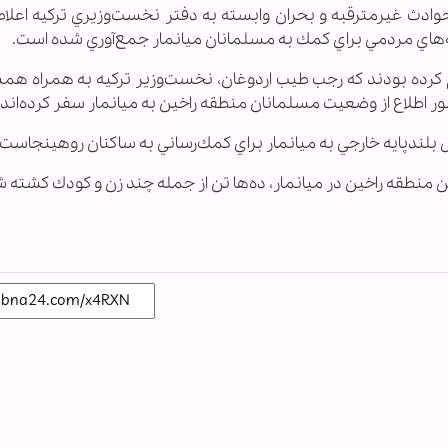
 حوادث غيرمترقبه و بحران وابسته به دفتر نخست‌وزيري تركيه اعلام
لام كرده بودند كه رجب طيب اردوغان، نخست‌وزير تركيه به همراه ه
ور اطلاع از وضعيت مسلمانان منطقه راخين به ميانمار سفر كرده‌اند.
 بلندپايه خارجي به ميانمار براي كمك‌رساني به ساكنان روهينجاست.
 منطقه راخين در ميانمار، ده‌ها تن از جمله چند زن و كودك كشته 