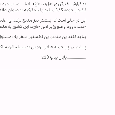
به گزارش خبرگزاري اهل‌بیت(ع) ـ ابنا ـ مدير اداره
تاكنون حدود 5 / 3 ميليون ليره تركيه به عنوان اعانه‌هاي مردمي براي كمك به مسلمانان ميانمار جمع‌آوري شده است.
اين در حالي است كه پيشتر نيز منابع تركيه‌اي اع
احمد داوود اوغلو وزير امور خارجه اين كشور به منظ
بنا به گفته اين منابع، اين نخستين سفر يك مسئول
پيشتر در پي حمله قبايل بودايي به مسلمانان ساكن
...................پایان پیام/ 218