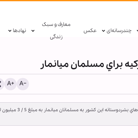
معارف و سبک
چندرسانه‌ای
عکس
نهادها
زندگی
مدير اداره حوادث غيرمترقبه و بحران تركيه از كمك‌هاي بشردوستانه اين كشور به مسلمانان مي
روایت تصویری «سید مرتض
علوی» از جلوه‌ وفاداری زائر
اربعین به ولایت