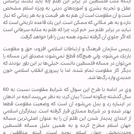
اينكه ملت فلسطين در برابر اين ظلم چه بايد بكنند براساس
عقل و تجربه بشري و آموزه‌هاي ديني به ويژه اسلام مشخص
است و آن مقاومت است آن هم به هر قيمت و به هر زماني كه نياز
دارد و به هر مكاني كه ممكن است. اين يك قاعده تاريخي است كه
نبايد در برابر ظلم سر خم كرد؛ چرا كه ظلم به مثابه سرطاني است
كه اگر جلوي آن گرفته نشود همه بدن را فرا خواهد گرفت.
رييس سازمان فرهنگ و ارتباطات اسلامي افزود: حق و مقاومت
باريك مي‌شود، ولي هيچ‌گاه قطع نمي‌شود؛ مصداق اين مساله را
مي‌توان در مساله فلسطين دانست. خيلي‌ها بر اين باور بودند كه
ديگر كار مقاومت تمام شده، اما با پيروزي انقلاب اسلامي خون
جديدي وارد رگ‌ها شد.
وي در ادامه با طرح اين سوال كه شرايط مقاومت نسبت به 60
سال گذشته چگونه است؟ بيان كرد: به نظر مي‌رسد آنچه در اذهان
در اين‏باره رد و بدل مي‌شود آن است كه وضعيت مقاومت قطعا
بهتر شده و در شرايط ممتازي قرار گرفته است. بيدارگران اسلامي
از ابتداي پديدار شدن اين ظلم آن را به عنوان اصلي‌ترين مساله
جهان اسلام مطرح كرده و به همين دليل مساله فلسطين
وحدت‌بخش جهان اسلام بوده است؛ البته منافقين و