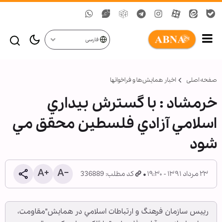
فارسی
صفحه اصلی
اخبار همايش‌ها و فراخوان‏ها
خرمشاد : با گسترش بيداري
اسلامي آزادي فلسطين محقق مي
شود
۲۳ مرداد ۱۳۹۱ - ۱۹:۳۰
کد مطلب: 336889
رييس سازمان فرهنگ و ارتباطات اسلامي در همايش"مقاومت،