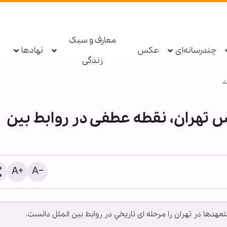
معارف و سبک
چندرسانه‌ای
عکس
نهادها
زندگی
د
س تهران، نقطه عطفی در روابط بین
دولت ترامپ نماد فساد، بی‌
و تبعیض است/ بحران آمریکا
از شخص ترامپ است
ها در تهران را مرحله ای تاريخي در روابط بين الملل دانست.