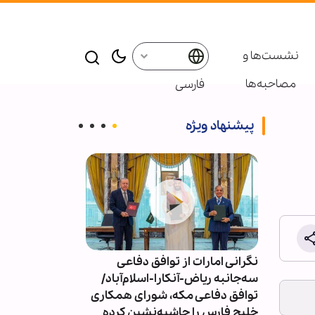
نشست‌ها و
مصاحبه‌ها
فارسی
پیشنهاد ویژه
کفایتی
نگرانی امارات از توافق دفاعی
کمبود دارو، بح
 فراتر
سه‌جانبه ریاض-آنکارا-اسلام‌آباد/
عفونی در افغان
توافق دفاعی مکه، شورای همکاری
خلیج فارس را حاشیه‌نشین کرده