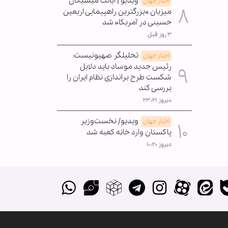
ویدیو | ایالت میشیگان
اخبار جهان
میزبان »بزرگترین راهپیمایی اربعین
حسینی در آمریکا« شد
۳ روز قبل
تحلیلگر صهیونیست:
اخبار جهان
رئیس جدید موساد باید دلایل
شکست طرح براندازی نظام ایران را
بررسی کند
دیروز ۲۳:۲۱
ویدیو/ نخست‌وزیر
اخبار جهان
پاکستان وارد خانه کعبه شد
دیروز ۱۰:۲۰