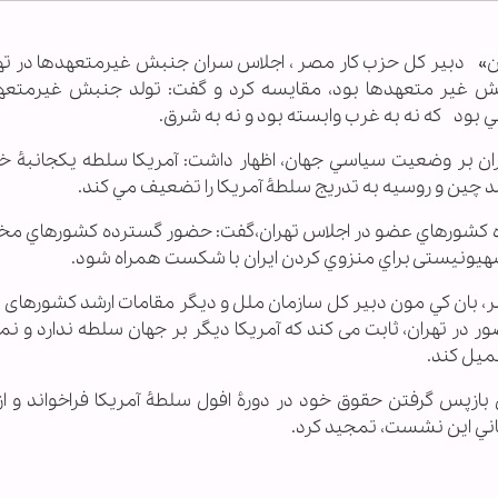
ابنا ـ «مجدي حسين» دبير كل حزب كار مصر ، اجلاس سران جنبش غيرمتعهدها در تهر
 غیر متعهدها بود، مقايسه کرد و گفت: تولد جنبش غيرمتعه
 بود كه نه به غرب وابسته بود و نه به شرق.
ران بر وضعيت سياسي جهان، اظهار داشت: آمريكا سلطه يكجانبۀ خود
 چين و روسيه به تدريج سلطۀ آمريكا را تضعيف مي كند.
ده كشورهاي عضو در اجلاس تهران،گفت: حضور گسترده كشورهاي مخ
صهیونیستی براي منزوي كردن ايران با شكست همراه شود.
ان كي مون دبير كل سازمان ملل و دیگر مقامات ارشد کشورهای ع
 در تهران، ثابت می کند که آمريكا ديگر بر جهان سلطه ندارد و نمي
ميل كند.
بازپس گرفتن حقوق خود در دورۀ افول سلطۀ آمریکا فراخواند و ا
اني اين نشست، تمجيد كرد.