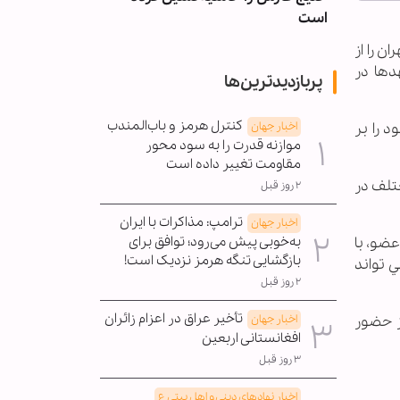
است
ان را از
دها در
پربازدیدترین‌ها
کنترل هرمز و باب‌المندب
اخبار جهان
 را بر
موازنه قدرت را به سود محور
مقاومت تغییر داده است
تلف در
۲ روز قبل
ترامپ: مذاکرات با ایران
اخبار جهان
به‌خوبی پیش می‌رود؛ توافق برای
ضو، با
بازگشایی تنگه هرمز نزدیک است!
 تواند
۲ روز قبل
تأخیر عراق در اعزام زائران
اخبار جهان
ز حضور
افغانستانی اربعین
۳ روز قبل
اخبار نهادهای دینی و اهل بیتی ع