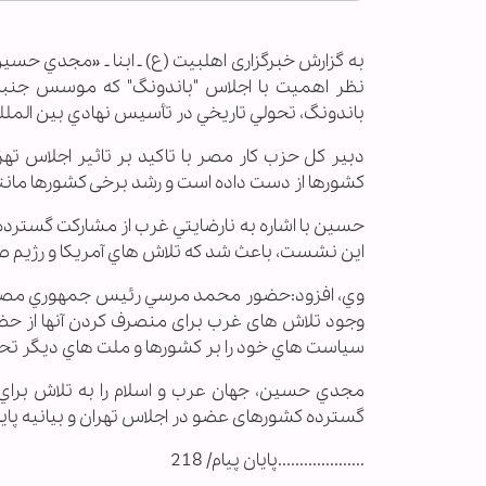
به گزارش خبرگزاری اهل‎بیت (ع) ـ 
نظر اهمیت با اجلاس "باندونگ" که موسس جنبش
باندونگ، تحولي تاريخي در تأسيس نهادي بين المللي
دبير كل حزب كار مصر با تاکید بر تاثیر اجلاس ته
کشورها از دست داده است و رشد برخی كشورها مانند
حسین با اشاره به نارضايتي غرب از مشاركت گستر
اين نشست، باعث شد كه تلاش هاي آمريكا و رژیم 
وي، افزود:حضور محمد مرسي رئيس جمهوري مصر، ب
وجود تلاش های غرب برای منصرف کردن آنها از حضور
سياست هاي خود را بر كشورها و ملت هاي ديگر تح
مجدي حسين، جهان عرب و اسلام را به تلاش براي 
گسترده کشورهای عضو در اجلاس تهران و بيانيه پاي
....................پایان پیام/‎‏ 218