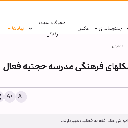
معارف و سبک
چندرسانه‌ای
عکس
نهادها
زندگی
سسات دینی
ر تشکل­های فرهنگی مدرسه حجتیه فعال
اطعام روزانه ۱۰ هزار ز
حرم بانوی کرامت در ایام ار
حسینی