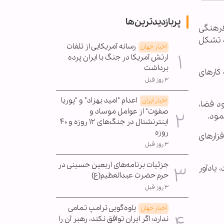
پربازدیدترین‌ها
 فرهنگی
ه تشکل
رسانه آمریکایی از تلفات
اخبار جهان
ارتش آمریکا در جنگ با ایران پرده
برداشت
کارهای
۳ روز قبل
اعدام "امید بهزاد" و "پوریا
اخبار ایران
د فضا،
صفوت" از عوامل موساد و
مود.
اینترنشنال در جنگ‌های ۱۲ روزه و ۴۰
روزه
فزارهای
۳ روز قبل
جزئیات برنامه‌های اربعین حسینی در
ند، یادآور
حرم حضرت عبدالعظیم(ع)
۳ روز قبل
یاوه‌گویی ترامپ تمامی
اخبار جهان
ندارد؛ اگر ایران توافق نکند، رهبر آن را