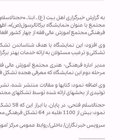
به گزارش خبرگزاری اهل بیت (ع) ـ ابنا ـ «حجت­الاسل
مجتمع با عنوان «نمایشگاه برکات­الرسول(ص)»، اظه
فرهنگی مجتمع آموزش عالی فقه از چهار کشور افغانس
وی افزود: این نمایشگاه با هدف شناساندن تشکل­
تشکلی و ترغیب مسئولان به ارائه خدمات بهتر برگز
مدیر اداره فرهنگی- هنری مجتمع آموزش عالی فقه،
مرحله دوم این نمایشگاه که معرفی هجده تشکل فرهن
وی اضافه نمود: کتاب­ها و مقالات منتشر شده، نشریا
تولیدی از بخش­های ارائه شده توسط تشکل­های مجتمع
حجت­الاسل
نمود: بیش از 1100 طلبه در 64 تشکل فرهنگی مجتمع آموزش عالی فقه به فعالیت می­پردازند.
سرویس خبرنگاران/ داخلی/ روابط عمومی مرکز آمو
.....................