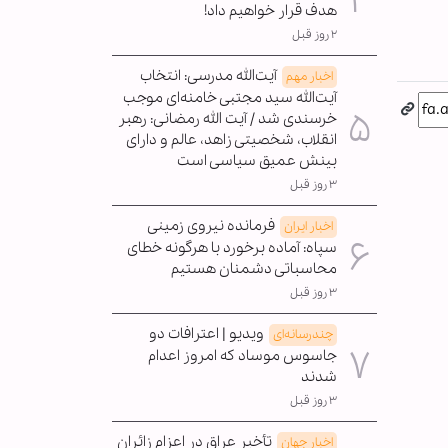
هدف قرار خواهیم داد!
۲ روز قبل
آیت‌الله مدرسی: انتخاب
اخبار مهم
آیت‌الله سید مجتبی خامنه‌ای موجب
خرسندی شد / آیت الله رمضانی: رهبر
انقلاب، شخصیتی زاهد، عالم و دارای
بینش عمیق سیاسی است
۳ روز قبل
فرمانده نیروی زمینی
اخبار ایران
سپاه: آماده برخورد با هرگونه خطای
محاسباتی دشمنان هستیم
۳ روز قبل
ویدیو | اعترافات دو
چندرسانه‌ای
جاسوس موساد که امروز اعدام
شدند
۳ روز قبل
تأخیر عراق در اعزام زائران
اخبار جهان