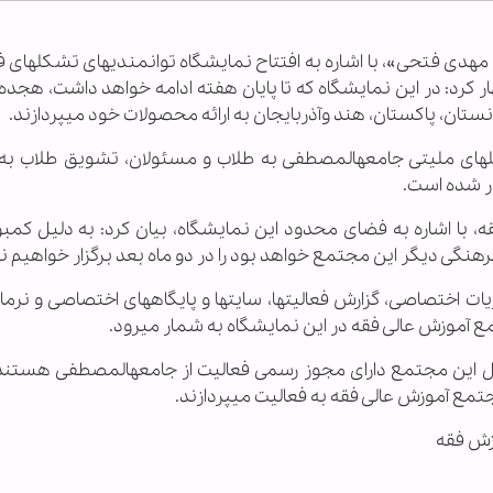
ام مهدی فتحی­»، با اشاره به افتتاح نمایشگاه توانمندی­های تشکل­های
ار کرد: در این نمایشگاه که تا پایان هفته ادامه خواهد داشت، هجد
تان، پاکستان، هند وآذربایجان به ارائه محصولات خود می­پردازند.
های ملیتی جامعه­المصطفی به طلاب و مسئولان، تشویق طلاب به 
ار شده است.
 با اشاره به فضای محدود این نمایشگاه، بیان کرد: به دلیل کمبو
گی دیگر این مجتمع خواهد بود را در دو ماه بعد برگزار خواهیم ن
ت اختصاصی، گزارش فعالیت­ها، سایت­ها و پایگاه­های اختصاصی و نرم­ا
 آموزش عالی فقه در این نمایشگاه به شمار می­رود.
ام فتحی، در پایان، با ابراز این که 58 تشکل این مجتمع دارای مجوز رسمی فعالیت از جامعه­المصطفی هست
زش فقه