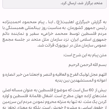
متحد برگزار شد، ارسال کرد.
به گزارش خبرگزاري اهل‎بيت(ع) ـ ابنا ـ پیام «محمود احمدی‎نژاد»
رئیس جمهور کشورمان، به مناسبت روز بین‎المللی همبستگی با
مردم فلسطین توسط «محمد خزاعی» سفیر و نماینده دائم
جمهوری اسلامی ایران، نزد سازمان ملل متحد در جلسه مجمع
عمومی سازمان ملل در نیویورک قرائت شد.
متن پیام به اين شرح است:
بسم الله الرحمن الرحیم
اللهم عجل لولیک الفرج و العافیه و النصر و اجعلنا من خیر انصاره و
اعوانه و المستشهدین بین یدیه
بیش از 60 سال است که موضوع فلسطین به عنوان مساله اصلی
ملت‌های آزاده جهان مطرح است. اشغال ظالمانة فلسطین و آواره
کردن یک ملت، نه تنها به منزله محروم نمودن مردم این سرزمین
از حقوق اساسی و مشروع خویش است، بلکه به معنای تجاوز به