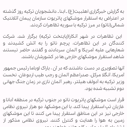
به گزارش خبرگزاری اهل‏بیت(ع) ـ ابنا ـ دانشجویان ترکیه روز گذشته
در اعتراض به استقرار موشکهای پاتریوت سازمان پیمان آتلانتیک
شمالی(ناتو) در مرز ترکیه با سوریه تظاهرات کردند.
این تظاهرات در شهر آنکارا(پایتخت ترکیه) برگزار شد. شرکت
کنندگان در این تظاهرات، پرچم ناتو را به آتش کشیدند و
شعارهایی علیه آمریکا و آلمان سردادند و گفتند حاضر نیستند
شاهد استقرار موشکهای خارجی ها در کشورشان باشند.
آنها تصاویری در دست داشتند که در آن ، باراک اوباما رئیس جمهور
آمریکا، آنگلا مرکل، صدراعظم آلمان و رجب طیب اردوغان، نخست
وزیر ترکیه به آدولف هیلتر، رهبر آلمان نازی در زمان جنگ جهانی
دوم تشبیه شده بود.
قرار است موشکهای پاتریوت ناتو در جنوب ترکیه در منطقه آدانا و
غازیان تپ استقرار پیدا کند. با این موشکها، دو هزار نیروی نظامی
خارجی نیز در این مناطق استقرار پیدا می کنند تا این موشکهای
زمین به هوا را هدایت و کنترل کنند. نیروی نظامی مذکور از