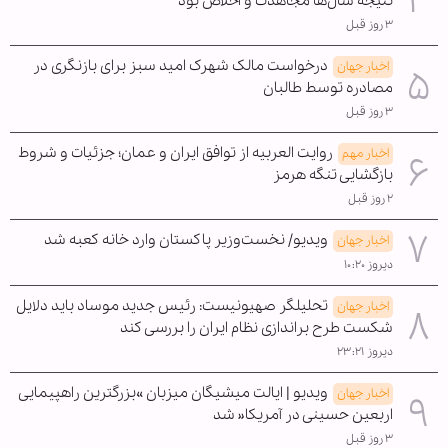
نتیجه سال‌ها مجاهدت و اخلاص بود
۳ روز قبل
درخواست مالک شهرک امید سبز برای بازنگری در
اخبار جهان
مصادره توسط طالبان
۳ روز قبل
روایت العربیه از توافق ایران و عمان؛ جزئیات و شروط
اخبار مهم
بازگشایی تنگه هرمز
۲ روز قبل
ویدیو/ نخست‌وزیر پاکستان وارد خانه کعبه شد
اخبار جهان
دیروز ۱۰:۲۰
تحلیلگر صهیونیست: رئیس جدید موساد باید دلایل
اخبار جهان
شکست طرح براندازی نظام ایران را بررسی کند
دیروز ۲۳:۲۱
ویدیو | ایالت میشیگان میزبان »بزرگترین راهپیمایی
اخبار جهان
اربعین حسینی در آمریکا« شد
۳ روز قبل