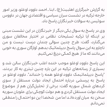
به گزارش خبرگزاری اهل‏بیت(ع) ـ ابنا ـ احمد داوود اوغلو، وزیر امور
خارجه ترکیه در نشست سران سیاسی و اقتصادی جهان در داووس
سوئیس به سوالات خبرنگاران پاسخ داد.
وی در پاسخ به سوال یکی دیگر از خبرنگاران در این نشست مبنی
بر اینکه آیا ترکیه تسلیحات نظامی در اختیار مخالفان سوری
می‌گذارد، گفت: طرح چنین سوالی چندان درست نیست و من
ناچارم به این سوال پاسخ دیپلماتیک بدهم. آوارگان سوری به خوبی
می‌دانند که ما از هیچ کمکی دریغ نمی‌کنیم.
این پاسخ داوود اوغلو موجب خنده اغلب خبرنگاران سالن شد و
بسیاری از رسانه‌های ترکیه در این باره چنین تیتری به کار بردند،
"پاسخ دیپلماتیمک داوود اوغلو همه را خنداند". داوود اوغلو در
پاسخ به پرسشی درباره احتمال ایجاد دولت مستقل از سوی
کردهای شمال سوریه گفت: برخی از تحلیل‌گران هم از موضوع
ایجاد دولت مستقل کردی و هم دولت کوچکی برای علویان سوریه
سخن به میان آورده‌اند اما من شخصا این دو احتمال را منطقی
نمی‌دانم.