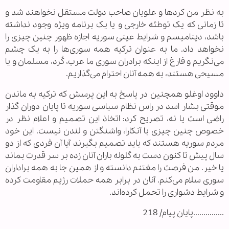
به نظر من کردها و علویان صاحب دولت مستقل نخواهند شد و
تا زمانی که یک توطئه خارجی و یا یک برنامه ویژه وجود نداشته
باشد، دینامیسم و شرایط عینی سوریه اجازه ظهور چنین چیزی را
نخواهد داد. ما به عنوان ترکیه همه سوری‌ها را به یک چشم
می‌نگریم و فارغ از اینکه برادران سوری ما عرب، کُرد، مسلمان و یا
مسیحی هستند، به همه آنان احترام می‌گذاریم.
داوود اوغلو همچنین در پاسخ به این پرسش که ترکیه به ماندن
موقتی بشار اسد در راس نظام سیاسی سوریه تا پایان دوران گذار
راضی است یا نه، تصریح کرد: اتخاذ این تصمیم و اعلام نظر در
خصوص چنین چیزی با آنکارا، واشنگتن و لندن نیست. این خود
مردم سوریه هستند که باید تصمیم بگیرند آیا آن فردی که از دو
سال پیش تا کنون دست به گلوله باران آنان زده بر سر قدرت بماند
یا خیر. من فرصت را مغتنم دانسته و از همین جا به همه براداران
سوری سلام می‌کنم. آنان در برابر همه حملات رژیم مقاومت کرده
و شرایط دشواری را تحمل کرده‌اند.
...............پایان پیام/ 218