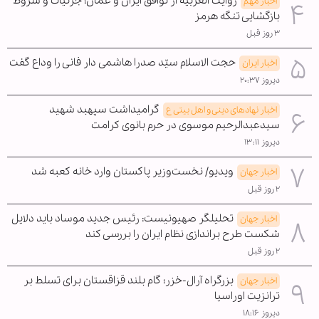
روایت العربیه از توافق ایران و عمان؛ جزئیات و شروط
اخبار مهم
بازگشایی تنگه هرمز
۳ روز قبل
حجت الاسلام سیّد صدرا هاشمی دار فانی را وداع گفت
اخبار ایران
دیروز ۲۰:۳۷
گرامیداشت سپهبد شهید
اخبار نهادهای دینی و اهل بیتی ع
سیدعبدالرحیم موسوی در حرم بانوی کرامت
دیروز ۱۳:۱۱
ویدیو/ نخست‌وزیر پاکستان وارد خانه کعبه شد
اخبار جهان
۲ روز قبل
تحلیلگر صهیونیست: رئیس جدید موساد باید دلایل
اخبار جهان
شکست طرح براندازی نظام ایران را بررسی کند
۲ روز قبل
بزرگراه آرال-خزر؛ گام بلند قزاقستان برای تسلط بر
اخبار جهان
ترانزیت اوراسیا
دیروز ۱۸:۱۶