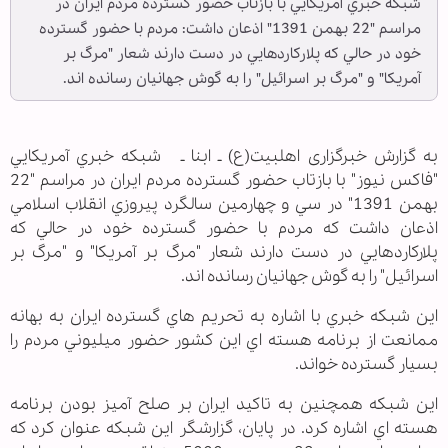
شبکه خبري آمريکايي با بازتاب حضور گسترده مردم ايران در
مراسم "22 بهمن 1391" اذعان داشت: مردم با حضور گسترده
خود در حالي که پلارکاردهايي در دست دارند شعار "مرگ بر
آمريکا" و "مرگ بر اسرائيل" را به گوش جهانيان رسانده اند.
به گزارش خبرگزاری اهل‏بیت(ع) ـ ابنا ـ شبکه خبري آمريکايي
"فاکس نيوز" با بازتاب حضور گسترده مردم ايران در مراسم "22
بهمن 1391"‌ در سي و چهارمين سالگرد پيروزي انقلاب اسلامي
اذعان داشت که مردم با حضور گسترده خود در حالي که
پلارکاردهايي در دست دارند شعار "مرگ بر آمريکا" و "مرگ بر
اسرائيل" را به گوش جهانيان رسانده اند.
اين شبکه خبري با اشاره به تحريم هاي گسترده ايران به بهانه
ممانعت از برنامه هسته اي اين کشور حضور ميليوني مردم را
بسيار گسترده خواند.
اين شبکه همچنين به تاکيد ايران بر صلح آميز بودن برنامه
هسته اي اشاره کرد. در پايان، گزارشگر اين شبکه عنوان کرد که