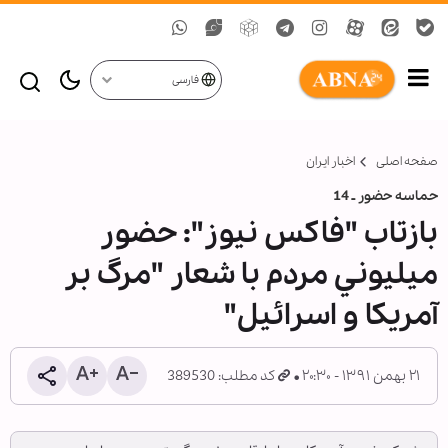
فارسی
صفحه اصلی
اخبار ایران
حماسه حضور ـ 14
بازتاب "فاکس نيوز": حضور
ميليوني مردم با شعار "مرگ بر
آمريکا و اسرائيل"
۲۱ بهمن ۱۳۹۱ - ۲۰:۳۰
کد مطلب: 389530