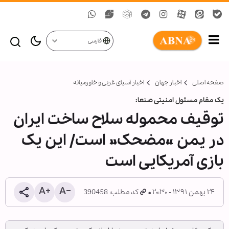
فارسی
صفحه اصلی
اخبار جهان
اخبار آسیای غربی و خاورمیانه
یک مقام مسئول امنیتی صنعا:
توقیف محموله سلاح ساخت ایران
در یمن «مضحک» است/ این یک
بازی آمریکایی است
۲۴ بهمن ۱۳۹۱ - ۲۰:۳۰
کد مطلب: 390458