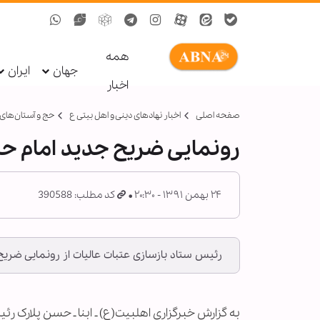
همه
جهان
ایران
اخبار
صفحه اصلی
اخبار نهادهای دینی و اهل بیتی ع
حج و آستان‌ها
رونمایی ضریح جدید امام ح
۲۴ بهمن ۱۳۹۱ - ۲۰:۳۰
کد مطلب: 390588
رئیس ستاد بازسازی عتبات عالیات از رونمایی ضریح
د
ا
پ
به گزارش خبرگزاری اهل‏بیت(ع) ـ ابنا ـ حسن پلارک 