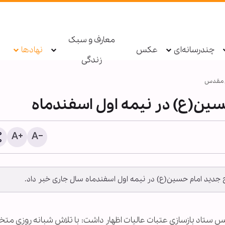
معارف و سبک
چندرسانه‌ای
عکس
نهادها
زندگی
ی مقدس
سین(ع) در نیمه اول اسفندماه
 جدید امام حسین(ع) در نیمه اول اسفندماه سال جاری خبر داد.
ستگیری عامل توهین به زائران
معرفی بیش از ۱۹۰ عن
ربعین در فضای مجازی توسط
اربعینی در نورلایب؛ از جس
لیس
متنی تا گفت‌وگو با کتاب‌ها
رئیس ستاد بازسازی عتبات عالیات اظهار داشت: با تلاش شبانه روزی 