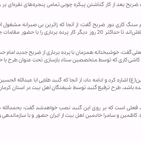
یح بعد از کار گذاشتن پیکره چوبی تمامی پنجره‌های نقره‌ای بر ر
م سنگ کاری دور ضریح گفت: از آنجا که زائرین بی صبرانه مشغول ات
نصب این اثر ارزشمند هستند همه مسئولان در تلاش‌‌اند تا حداکثر 20 روز دیگر کار پرده برداری را با حض
 معلی گفت: خوشبختانه همزمان با پرده برداری از ضریح جدید امام 
 اشاره کرد و ادامه داد: از آنجا که گنبد طلایی ابا عبدالله الحسی
ه باشد، طرح ترفیع گنبد توسط شیفتگان اهل بیت در استان کرمان 
بد جدید 7متر بلندتر از گنبد فعلی است که بر روی این گنبد نصب خواهدشد گفت: بحمدال
مقدس نجف، کربلا، کاظمین و سامرا خادمین اهل بیت از ایران حضور و با سازماندهی