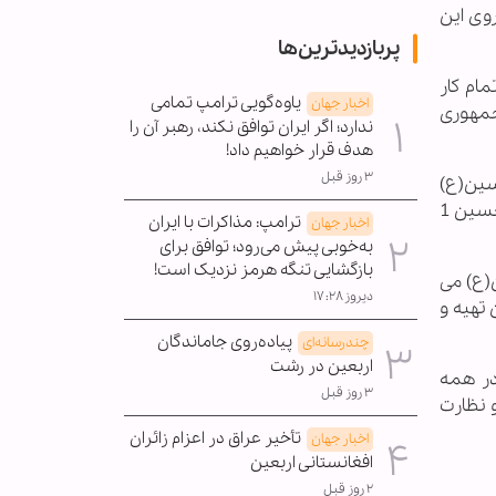
وی این
پربازدیدترین‌ها
مام کار
یاوه‌گویی ترامپ تمامی
اخبار جهان
ور مقامات جمهوری
ندارد؛ اگر ایران توافق نکند، رهبر آن را
هدف قرار خواهیم داد!
۳ روز قبل
حسین(ع)
کار سنگ کاری کف و دیوارهای حرم مطهر، آیینه کاری، کاشی کاری که توسط متخصصین ستاد بازسازی تحت عنوان طرح یا حسین 1
ترامپ: مذاکرات با ایران
اخبار جهان
به‌خوبی پیش می‌رود؛ توافق برای
بازگشایی تنگه هرمز نزدیک است!
ن(ع) می
دیروز ۱۷:۲۸
تهیه و
پیاده‌روی جاماندگان
چندرسانه‌ای
اربعین در رشت
له در همه
۳ روز قبل
 و نظارت
تأخیر عراق در اعزام زائران
اخبار جهان
افغانستانی اربعین
۲ روز قبل