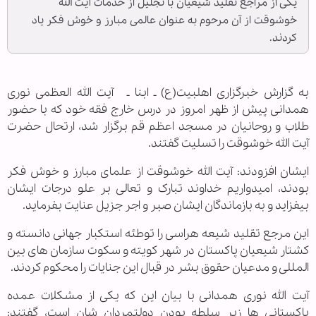
یکی از مراجع تقلید شیعیان با تجلیل از خدمات آیت الله
خوشوقت از آن مرحوم به عنوان عالمی مبارز و خوش فکر یاد
کردند.
به گزارش خبرگزاری اهل‏بیت(ع) ـ ابنا ـ آیت الله العظمی نوری
همدانی پیش از ظهر امروز در درس خارج فقه خود که با حضور
طلاب و روحانیان در مسجد اعظم قم برگزار شد، ارتحال حضرت
آیت الله خوشوقت را تسلیت گفتند.
ایشان افزودند: آیت الله خوشوقت از علمای مبارز و خوش فکر
بودند، امیدواریم خداوند تبارک و تعالی بر علو درجات ایشان
بیفزاید و به بازماندگان ایشان صبر و اجر جزیل عنایت بفرماید.
این مرجع تقلید شیعه هراسی را توطئه استکبار جهانی دانسته و
کشتار شیعیان پاکستان در شهر کویته و سکوت سازمان های بین
المللی و مدعیان حقوق بشر در قبال این جنایات را محکوم کردند.
آیت الله نوری همدانی با بیان این که یکی از مشکلات عمده
پاکستانی ها زیر سلطه بودن دولتمردان شان است، گفتند: