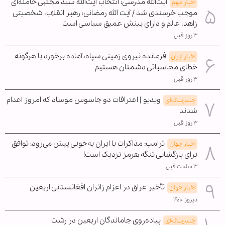
آیت‌الله مدرسی: انتخاب آیت‌الله سید مجتبی خامنه‌ای
اخبار مهم
موجب خرسندی شد / آیت الله رمضانی: رهبر انقلاب، شخصیتی
زاهد، عالم و دارای بینش عمیق سیاسی است
۳ روز قبل
فرمانده نیروی زمینی سپاه: آماده برخورد با هرگونه
اخبار ایران
خطای محاسباتی دشمنان هستیم
۳ روز قبل
ویدیو | اعترافات دو جاسوس موساد که امروز اعدام
چندرسانه‌ای
شدند
۳ روز قبل
ترامپ: مذاکرات با ایران به‌خوبی پیش می‌رود؛ توافق
اخبار جهان
برای بازگشایی تنگه هرمز نزدیک است!
۳ ساعت قبل
تأخیر عراق در اعزام زائران افغانستانی اربعین
اخبار جهان
دیروز ۱۹:۱۰
پیاده‌روی جاماندگان اربعین در رشت
چندرسانه‌ای