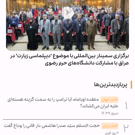
برگزاری سمینار بین‌المللی با موضوع 'دیپلماسی زیارت' در
عراق با مشارکت دانشگاه‌های حرم رضوی
پربازدیدترین‌ها
«عقده اوباما»؛ آیا ترامپ را به سمت گزینه هسته‌ای
اخبار جهان
علیه ایران می‌کشاند؟
دیروز ۱۶:۳۸
حجت الاسلام سیّد صدرا هاشمی دار فانی را وداع گفت
اخبار ایران
۲ روز قبل