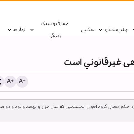
معارف و سبک
چندرسانه‌ای
عکس
نهادها
زندگی
ی غيرقانوني است
کرد حکم انحلال گروه اخوان المسلمین که سال هزار و نهصد و نود و دو صا
دستگیری عامل توهین به زا
اربعین در فضای مجازی تو
پلیس