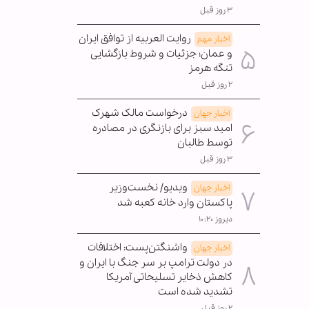
۳ روز قبل
روایت العربیه از توافق ایران
اخبار مهم
و عمان؛ جزئیات و شروط بازگشایی
تنگه هرمز
۲ روز قبل
درخواست مالک شهرک
اخبار جهان
امید سبز برای بازنگری در مصادره
توسط طالبان
۳ روز قبل
ویدیو/ نخست‌وزیر
اخبار جهان
پاکستان وارد خانه کعبه شد
دیروز ۱۰:۲۰
واشنگتن‌پست: اختلافات
اخبار جهان
در دولت ترامپ بر سر جنگ با ایران و
کاهش ذخایر تسلیحاتی آمریکا
تشدید شده است
۲ روز قبل