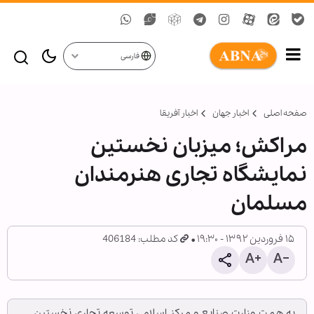
فارسی
صفحه اصلی
اخبار جهان
اخبار آفریقا
مراكش؛ ميزبان نخستين
نمايشگاه تجاری هنرمندان
مسلمان
۱۵ فروردین ۱۳۹۲ - ۱۹:۳۰
کد مطلب: 406184
به همت وزارت صنايع و مركز اسلامی توسعه تجاری نخستين