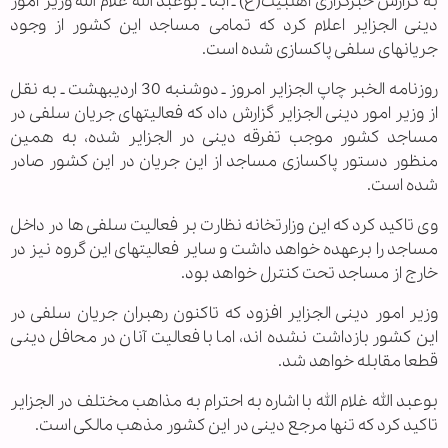
به گزارش خبرگزاری اهل‏بیت(ع) ـ ابنا ـ بوعبد الله غلام الله وزیر امور
دینی الجزایر اعلام كرد كه تمامی مساجد این كشور از وجود
جریانهای سلفی پاكسازی شده است.
روزنامه الخبر چاپ الجزایر امروز ـ دوشنبه 30 اردیبهشت ـ به نقل
از وزیر امور دینی الجزایر گزارش داد كه فعالیتهای جریان سلفی در
مساجد كشور موجب تفرقه دینی در الجزایر شده، به همین
منظور دستور پاكسازی مساجد از این جریان در این كشور صادر
شده است.
وی تاكید كرد كه این وزارتخانه نظارت بر فعالیت سلفی ها در داخل
مساجد را برعهده خواهد داشت و سایر فعالیتهای این گروه نیز در
خارج از مساجد تحت كنترل خواهد بود.
وزیر امور دینی الجزایر افزود كه تاكنون رهبران جریان سلفی در
این كشور بازداشت نشده اند، اما با فعالیت آنان در محافل دینی
قطعا مقابله خواهد شد.
بوعبد الله غلام الله با اشاره به احترام به مذاهب مختلف در الجزایر
تاكید كرد كه تنها مرجع دینی در این كشور مذهب مالكی است.