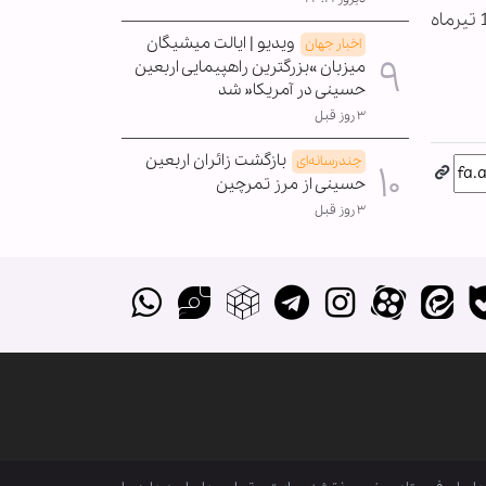
نمایشگاه اسماء حجت (عج) از سوی مرکز هنرهای تجسمی با همکاری موسسه توسعه هنرهای تجسمی معاصر 2 تا 14 تیرماه
ویدیو | ایالت میشیگان
اخبار جهان
میزبان »بزرگترین راهپیمایی اربعین
حسینی در آمریکا« شد
۳ روز قبل
بازگشت زائران اربعین
چندرسانه‌ای
حسینی از مرز تمرچین
۳ روز قبل