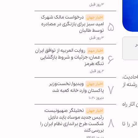
۳ روز قبل
درخواست مالک شهرک
اخبار جهان
امید سبز برای بازنگری در مصادره
توسط طالبان
۳ روز قبل
۲ تا 14 تیرماه در
روایت العربیه از توافق ایران
اخبار مهم
و عمان؛ جزئیات و شروط بازگشایی
تنگه هرمز
۲ روز قبل
حادیث،
ویدیو/ نخست‌وزیر
رشته از
اخبار جهان
پاکستان وارد خانه کعبه شد
دیروز ۱۰:۲۰
ثار راه
تحلیلگر صهیونیست:
اخبار جهان
رئیس جدید موساد باید دلایل
 پنج اثر را تا
شکست طرح براندازی نظام ایران را
بررسی کند
دیروز ۲۳:۲۱