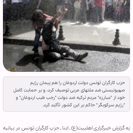
حزب کارگران تونس دولت اردوغان را هم پیمان رژیم
صهیونیستی ضد ملتهای عربی توصیف کرد، و بر حمایت کامل
خود از "مبارزه" مردم ترکیه ضد دولت "رجب طیب اردوغان" و
"رژیم سرکوبگر" حاکم بر این کشور تأکید کرد.
به گزارش خبرگزاری اهل‏بیت(ع) ـ ابنا ـ حزب کارگران تونس در بیانیه