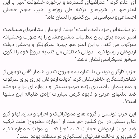
ای اعلام کرد: "اعتراضهای گسترده و برخورد خشونت آمیز با این
اعتراضها در شهرهای ترکیه طی روزهای اخیر، حجم خفقان
اجتماعی و سیاسی در این کشور را نشان داد."
در بیانیه این حزب آمده است: "دولت اردوغان اعتراضهای مسالمت
آمیز مردم برای بیان مطالبات مشروعشان را به صورت وحشیانه
سرکوب می کند ، و این اعتراضها چهره سرکوبگر و وحشی دولت
اردوغان را رسوا کرد .. دولتی که تلاش می کند به دروغ خود را الگوی
موفق دموکراسی نشان دهد."
حزب کارگران تونس با اشاره به مجروح شدن شمار قابل توجهی از
تظاهرکنندگان، خاطرنشان کرد: "دولت اردوغان ابزاری برای سرکوب
و هم پیمان راهبردی رژیم صهیونیستی و دروازه ای برای توطئه
ضد ملتهای عربی و نابود کردن مبارزات آزادی طلبانه این ملتها
است".
این حزب تونسی از گروه های دموکراتیک و احزاب و سازمانها و گرو
های صنفی در این کشور خواست از "مبارزه مشروع" ملت ترکیه
ضد دولت اردوغان حمایت کنند "چرا که این دولت همواره تکیه
گاهی برای دخالت قدرتهای استکباری در منطقه بوده است".