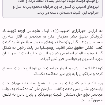
روهینگیا توسط دولت میانمار بشدت انتقاد كرده و گفت
نیروهای امنیتی آن كشور بدون هرگونه محدودیتی به قتل و
سركوب این اقلیت مسلمان دست می زنند.
به گزارش خبرگزاری اهل‏بیت(ع) ـ ابنا ـ «توماس اوجه كوینتانا»
گزارشگر حقوق بشر سازمان ملل در میانمار به قتل سه زن
مسلمان روهینگیایی توسط نیروهای امنیتی میانمار اشاره كرد و
گفت: نقض حقوق بشر اقلیت روهینگیا در ایالت راخین به شكل
گسترده و نظامند انجام می شود و این در حالی است كه مرتكبان
مورد كمترین بازخواستی قرار نمی گیرند.
كوینتانا از مقام های میانمار خواست كه درباره این حوادث تحقیق
كرده و مرتكبان را به پای میز محاكمه بكشاند.
وی تاكید كرد كه دولت میانمار به هیچ وجه به تعهدات خود
پایبندی نشان نمی دهد و گفت: سازمان ملل آماده كمك به دولت
میانمار برای حل مشكل اقلیت روهینگیا و پایان دادن به نقض
حقوق آنهاست.