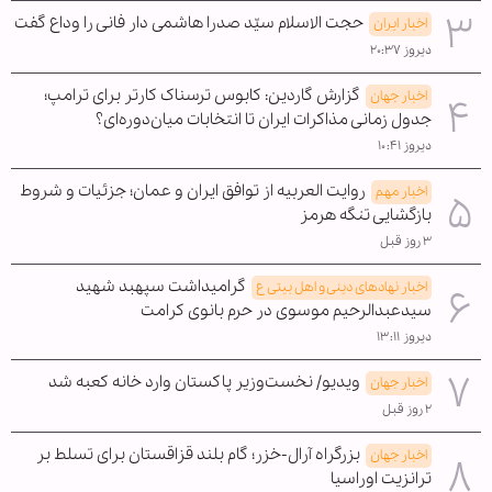
حجت الاسلام سیّد صدرا هاشمی دار فانی را وداع گفت
اخبار ایران
دیروز ۲۰:۳۷
گزارش گاردین: کابوس ترسناک کارتر برای ترامپ؛
اخبار جهان
جدول زمانی مذاکرات ایران تا انتخابات میان‌دوره‌ای؟
دیروز ۱۰:۴۱
روایت العربیه از توافق ایران و عمان؛ جزئیات و شروط
اخبار مهم
بازگشایی تنگه هرمز
۳ روز قبل
گرامیداشت سپهبد شهید
اخبار نهادهای دینی و اهل بیتی ع
سیدعبدالرحیم موسوی در حرم بانوی کرامت
دیروز ۱۳:۱۱
ویدیو/ نخست‌وزیر پاکستان وارد خانه کعبه شد
اخبار جهان
۲ روز قبل
بزرگراه آرال-خزر؛ گام بلند قزاقستان برای تسلط بر
اخبار جهان
ترانزیت اوراسیا