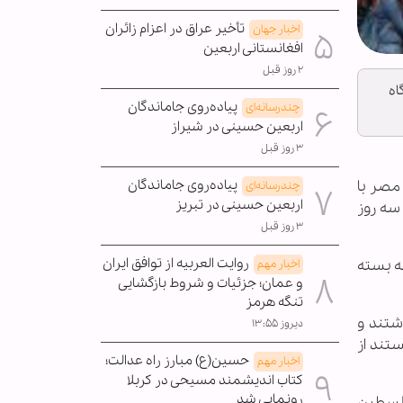
تأخیر عراق در اعزام زائران
اخبار جهان
افغانستانی اربعین
۲ روز قبل
اه
پیاده‌روی جاماندگان
چندرسانه‌ای
اربعین حسینی در شیراز
۳ روز قبل
پیاده‌روی جاماندگان
 مصر با
چندرسانه‌ای
اربعین حسینی در تبریز
سه روز
۳ روز قبل
روایت العربیه از توافق ایران
ه بسته
اخبار مهم
و عمان؛ جزئیات و شروط بازگشایی
تنگه هرمز
شتند و
دیروز ۱۳:۵۵
ستند از
حسین(ع) مبارز راه عدالت؛
اخبار مهم
کتاب اندیشمند مسیحی در کربلا
رونمایی شد
 فلسطین