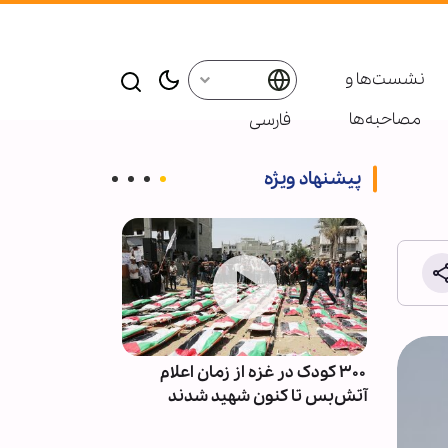
نشست‌ها و
مصاحبه‌ها
فارسی
پیشنهاد ویژه
دان‌ها
۳۰۰ کودک در غزه از زمان اعلام
الگوی مدیریت ا
آتش‌بس تا کنون شهید شدند
بوته آزمایش ج