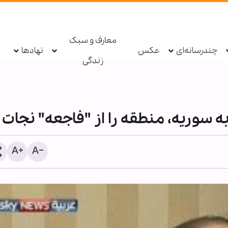
معارف و سبک
چندرسانه‌ای
عکس
نهادها
زندگی
 سوریه، منطقه را از "فاجعه‌" نجات 
اینفوگرافی | تجدید بیعت و 
برای یاری اهل‌بیت(ع) - ۱۴