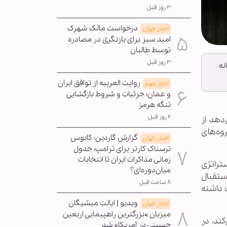
۳ روز قبل
درخواست مالک شهرک
اخبار جهان
امید سبز برای بازنگری در مصادره
توسط طالبان
۳ روز قبل
نه
روایت العربیه از توافق ایران
اخبار مهم
و عمان؛ جزئیات و شروط بازگشایی
تنگه هرمز
۲ روز قبل
دهد از
وه‌های
گزارش گاردین: کابوس
اخبار جهان
ترسناک کارتر برای ترامپ؛ جدول
زمانی مذاکرات ایران تا انتخابات
تراتژی
میان‌دوره‌ای؟
استقبال
۸ ساعت قبل
 داشته
ویدیو | ایالت میشیگان
اخبار جهان
میزبان »بزرگترین راهپیمایی اربعین
ند، در
حسینی در آمریکا« شد