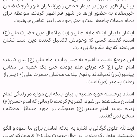
پیش از ظهر امروز در دیدار جمعی از ورزشکاران شهر قرچک ضمن
خیرمقدم به حضور آن‌ها در شهر قم اظهار کردند: موعظه برای
تمام طبقات جامعه است و حتی خود ما را نیز شامل می‌شود.
ایشان با بیان اینکه مایه اصلی ولایت و اکمال دین حضرت علی (ع)
است، گفتند: کسی که وجودش تکمیل کننده دین است نشان
می‌دهد که چه مقام بالایی دارد.
این مرجع تقلید با اشاره به صبر و ادب امام علی (ع) بیان کردند:
امام علی (ع) که دریای علم بودند حتی یک خطبه در مقابل
پیامبر(ص) نخواندند و نهج البلاغه سخنان حضرت علی (ع) پس از
رحلت پیامبر (ص) است.
استاد برجسته حوزه علمیه با بیان اینکه این موارد در زندگی تمام
امامان مشاهده می‌شود، تصریح کردند: تا زمانی که امام حسن(ع)
زنده بودند امام حسین(ع) هیچگاه در مورد مسائل مختلف
سخن نمی‌گفتند.
آیت‌الله علوی گرگانی با اشاره به اینکه امامان برای ما اسوه و الگو
هستند، عنوان کردند: با این حال حضرت علی(ع) فرمود که زمانی