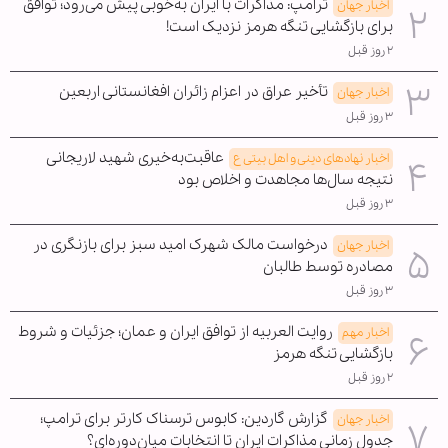
ترامپ: مذاکرات با ایران به‌خوبی پیش می‌رود؛ توافق
اخبار جهان
برای بازگشایی تنگه هرمز نزدیک است!
۲ روز قبل
تأخیر عراق در اعزام زائران افغانستانی اربعین
اخبار جهان
۳ روز قبل
عاقبت‌به‌خیری شهید لاریجانی
اخبار نهادهای دینی و اهل بیتی ع
نتیجه سال‌ها مجاهدت و اخلاص بود
۳ روز قبل
درخواست مالک شهرک امید سبز برای بازنگری در
اخبار جهان
مصادره توسط طالبان
۳ روز قبل
روایت العربیه از توافق ایران و عمان؛ جزئیات و شروط
اخبار مهم
بازگشایی تنگه هرمز
۲ روز قبل
گزارش گاردین: کابوس ترسناک کارتر برای ترامپ؛
اخبار جهان
جدول زمانی مذاکرات ایران تا انتخابات میان‌دوره‌ای؟